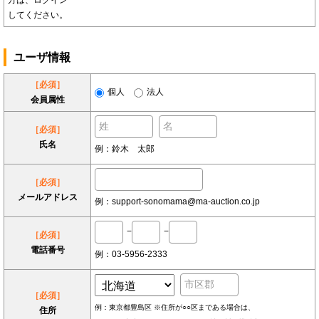
方は、ログイン
してください。
ユーザ情報
［必須］
個人
法人
会員属性
［必須］
氏名
例：鈴木 太郎
［必須］
メールアドレス
例：support-sonomama@ma-auction.co.jp
−
−
［必須］
電話番号
例：03-5956-2333
［必須］
例：東京都豊島区 ※住所が○○区まである場合は、
住所