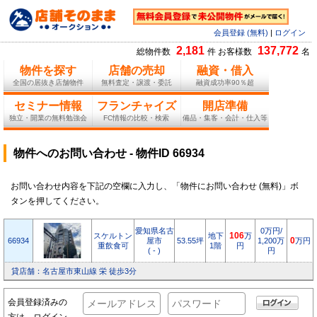
会員登録 (無料)
|
ログイン
2,181
137,772
総物件数
件 お客様数
名
物件を探す
店舗の売却
融資・借入
全国の居抜き店舗物件
無料査定・譲渡・委託
融資成功率90％超
セミナー情報
フランチャイズ
開店準備
独立・開業の無料勉強会
FC情報の比較・検索
備品・集客・会計・仕入等
物件へのお問い合わせ - 物件ID 66934
お問い合わせ内容を下記の空欄に入力し、「物件にお問い合わせ (無料)」ボ
タンを押してください。
愛知県名古
0万円/
スケルトン
地下
106
万
66934
屋市
53.55坪
1,200万
0
万円
重飲食可
1階
円
( - )
円
貸店舗：名古屋市東山線 栄 徒歩3分
会員登録済みの