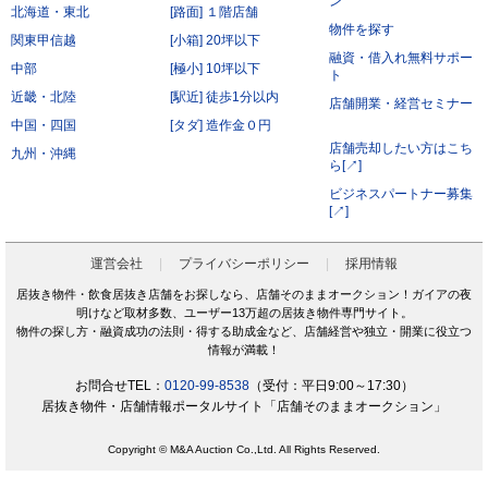
ン
北海道・東北
[路面] １階店舗
前項にかかわらず、会員が秘密である旨を付して当社もしくは導入店へ開示し、当社もしく
は導入店がそれに同意した情報について、当社もしくは導入店は本サービスの運営に最低限
物件を探す
必要な会社、当社もしくは導入店の役員、従業員、関連会社、本サービスの再委託先、監査
関東甲信越
[小箱] 20坪以下
法人、税理士、弁護士を除く第三者に対して開示漏洩しないものとします。
融資・借入れ無料サポー
会員は、当社もしくは導入店から秘密である旨を付して会員へ開示した情報を、会員の役
中部
[極小] 10坪以下
員、従業員、監査法人、税理士、弁護士を除く第三者へ開示漏洩しないことに同意します。
ト
本条第2項および第3項にかかわらず、秘密保持義務の対象からは以下の情報を除くことに会
近畿・北陸
[駅近] 徒歩1分以内
員は同意します。
店舗開業・経営セミナー
開示された時点で既に公知の情報
中国・四国
[タダ] 造作金０円
開示された時点で被開示者が既に知っていた情報
開示について事前に開示者の承諾を得ている情報
店舗売却したい方はこち
九州・沖縄
開示された後、被開示者の責めによらず公知となった情報
ら[↗]
被開示者が第三者より正当に得た情報
開示された情報と無関係に、被開示者が自ら開発、創作した情報
ビジネスパートナー募集
[↗]
第6条（サービス提供の停止）
次の各号のいずれかに該当する場合には、当社が本サービスの提供を停止することがあります。
なお、本項に該当したことにより会員に損害が生じた場合であっても、当社はその責任を負わな
いものとします。
運営会社
プライバシーポリシー
採用情報
サービス提供用のシステムの保守または工事の都合上やむを得ない場合
火災・停電などによりサービスの提供ができないと当社が判断した場合
居抜き物件・飲食居抜き店舗をお探しなら、店舗そのままオークション！ガイアの夜
地震、噴火、洪水、津波などの天災、若しくは戦争、変乱、暴動、騒乱、労働争議等により
明けなど取材多数、ユーザー13万超の居抜き物件専門サイト。
サービスの提供ができないと当社が判断した場合
電気通信事業者、電力会社等の公共のインフラ提供者の責により、電気通信サービスが停止
物件の探し方・融資成功の法則・得する助成金など、店舗経営や独立・開業に役立つ
した場合
情報が満載！
当社が利用する電気通信設備に障害が発生した場合
第7条（禁止行為）
お問合せTEL：
0120-99-8538
（受付：平日9:00～17:30）
会員は以下の各号に該当する行為をおこなってはならないものとします。
居抜き物件・店舗情報ポータルサイト「店舗そのままオークション」
他の会員に成りすまし、本サービスを利用する行為
二重に会員登録する行為
当社および他の会員に不利益を与える行為
Copyright © M&A Auction Co.,Ltd. All Rights Reserved.
本規約および法令に違反する行為
公序良俗に反する行為。