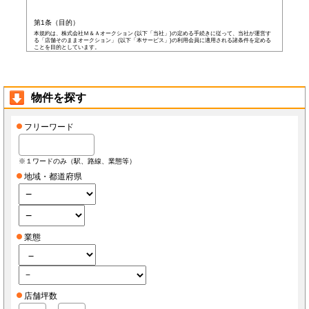
第1条（目的）
本規約は、株式会社Ｍ＆Ａオークション (以下「当社」)の定める手続きに従って、当社が運営す
る「店舗そのままオークション」 (以下「本サービス」)の利用会員に適用される諸条件を定める
ことを目的としています。
第2条（会員）
本サービスの会員登録費用や会費等は無料です。
以下の各号の条件を全て満たした者を本サービスの会員(以下「会員」)とします。
本規約に同意した者
物件を探す
当社所定の登録情報を当社へ提出した者
当社が前号の登録情報を受領し、IDおよびパスワードを発行した者
前項にかかわらず、以下の各号のいずれかに当てはまる者は会員となる資格を持たないもの
フリーワード
とし、会員登録が否認されることがあります。
なお、既に会員として登録されている者が以下の条件に当てはまっている場合、当社は何ら
通告なく、当社の判断により随時に本サービスを中止、もしくはその者の会員としての資格
を取り消すことができるものとします。
※１ワードのみ（駅、路線、業態等）
未成年者、成年被後見人、被保佐人若しくは被補助人のいずれかの者(ただし、会員登
録の際に後見人その他の法定代理人の同意等を得ている場合を除きます)
地域・都道府県
日本国外に在住の者
当社へ虚偽の事項を報告した者
破産状態もしくはそれと同等の状態にあり、信用状態が著しく悪化している者
差押え、仮差押え、仮処分、租税滞納処分等を受けている者
二重に会員登録している者
当社、本サービス、又は他の会員の信用もしくは権利を侵害する恐れがあると当社が
判断した者
業態
暴力団員(準構成員個人を含みます)、その他の反社会的団体の構成員等
公序良俗に反する行為をした者
犯罪歴がある者
過去に当社より会員登録を取り消されたことがある者
本規約に違反した者
前項の措置により会員が損害を被った場合でも、当社はその責任を負わないものとします。
店舗坪数
会員は当社が書面で承認する場合を除き、会員としての地位をいかなる第三者にも譲渡でき
ないものとします。