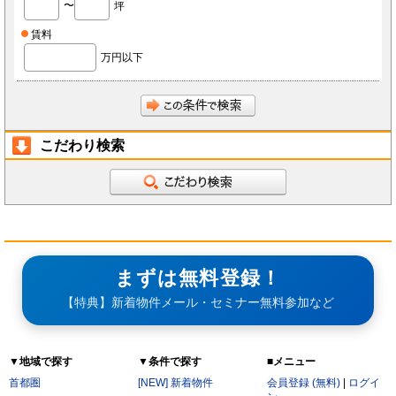
〜
坪
会員は、当社へ報告した自らに関する情報に変更が生じた場合、当社が指定する方法で最新
の情報を当社へ報告するものとします。なお、本項の報告をしなかったことにより、会員が
損害を被った場合でも当社は責任を負わないものとします。
賃料
会員は、当社へ報告した自らに関する情報の変更を希望する場合、また、退会を希望する場
合、当社所定の手続きに従っておこなうものとします。
万円以下
第3条（ID・パスワード）
会員は、会員登録時に当社もしくは当社の指定する本サービスに関するシステム導入会社
（以下「導入店」）から付与されたIDおよびパスワード(以下「ID」)をいかなる第三者にも
開示し、もしくは利用させてはならないものとします。
会員は、IDを善良なる管理者の注意義務をもって管理するものとし、紛失、喪失、盗難、誤
使用、不正使用等により会員に損害が生じた場合においても、当社は一切の責任を負いませ
ん。
こだわり検索
会員は、紛失、喪失、盗難、誤使用、不正使用等が発生した場合、もしくは第三者に知られ
た場合、またそのおそれがある場合、速やかに当社もしくは導入店にその旨を報告し、指示
に従うものとします。
第4条（個人情報）
当社もしくは導入店は、会員から得た個人情報(以下「個人情報」)を本サービス運営、店舗
経営、FCライセンス紹介、内装・設備・仕入・販促など店舗運営関連サービス紹介及びそ
の他店舗・事務所等の出退店に関する情報提供の目的で使用し、それ以外の目的で使用しま
せん。
当社もしくは導入店は、個人情報を当社、当社の関連会社、当社提携先（将来的に提携する
者も含みます）、導入店、導入店の関連会社、本サービスの会員・業務委託先・フランチャ
イズ本部・家主等の利害関係者を除き、第三者に対して提供しないものとします。ただし、
まずは無料登録！
裁判所・警察等の要請がある場合を除きます。
会員が自らの個人情報の変更もしくは削除を希望する場合、当社および導入店へそれぞれ連
絡するものとし、当社もしくは導入店は本人確認等の所定の手続きを経て、個人情報を変更
【特典】新着物件メール・セミナー無料参加など
もしくは削除するものとします。
会員が個人情報の提供を拒んだ場合、本サービスを利用できないことがあります。
会員は、本サービスを通じて個人情報を取得した場合、自己の責任で個人情報保護に関する
法律を遵守するものとします。
▼地域で探す
▼条件で探す
■メニュー
第5条（秘密保持）
会員が本サービスを利用するうえで当社もしくは導入店へ開示した情報および提出した資料
首都圏
[NEW] 新着物件
会員登録 (無料)
|
ログイ
は、原則として本サービスの利用者に公開されるものとし、当社もしくは導入店は当該情報
について秘密保持義務を負わないものとします。