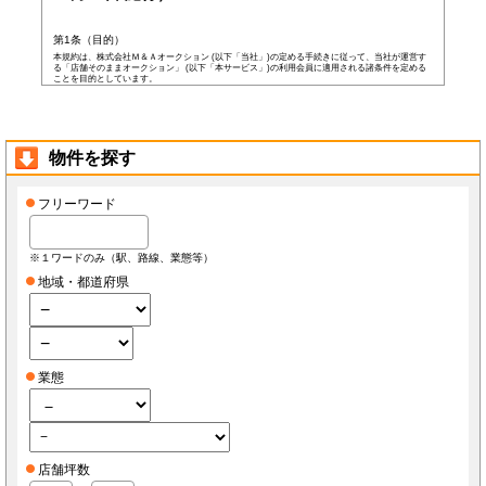
第1条（目的）
本規約は、株式会社Ｍ＆Ａオークション (以下「当社」)の定める手続きに従って、当社が運営す
る「店舗そのままオークション」 (以下「本サービス」)の利用会員に適用される諸条件を定める
ことを目的としています。
第2条（会員）
本サービスの会員登録費用や会費等は無料です。
以下の各号の条件を全て満たした者を本サービスの会員(以下「会員」)とします。
本規約に同意した者
物件を探す
当社所定の登録情報を当社へ提出した者
当社が前号の登録情報を受領し、IDおよびパスワードを発行した者
前項にかかわらず、以下の各号のいずれかに当てはまる者は会員となる資格を持たないもの
フリーワード
とし、会員登録が否認されることがあります。
なお、既に会員として登録されている者が以下の条件に当てはまっている場合、当社は何ら
通告なく、当社の判断により随時に本サービスを中止、もしくはその者の会員としての資格
を取り消すことができるものとします。
※１ワードのみ（駅、路線、業態等）
未成年者、成年被後見人、被保佐人若しくは被補助人のいずれかの者(ただし、会員登
録の際に後見人その他の法定代理人の同意等を得ている場合を除きます)
地域・都道府県
日本国外に在住の者
当社へ虚偽の事項を報告した者
破産状態もしくはそれと同等の状態にあり、信用状態が著しく悪化している者
差押え、仮差押え、仮処分、租税滞納処分等を受けている者
二重に会員登録している者
当社、本サービス、又は他の会員の信用もしくは権利を侵害する恐れがあると当社が
判断した者
業態
暴力団員(準構成員個人を含みます)、その他の反社会的団体の構成員等
公序良俗に反する行為をした者
犯罪歴がある者
過去に当社より会員登録を取り消されたことがある者
本規約に違反した者
前項の措置により会員が損害を被った場合でも、当社はその責任を負わないものとします。
店舗坪数
会員は当社が書面で承認する場合を除き、会員としての地位をいかなる第三者にも譲渡でき