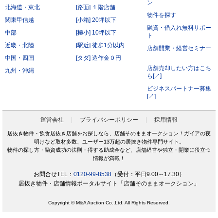
について秘密保持義務を負わないものとします。
ン
北海道・東北
[路面] １階店舗
前項にかかわらず、会員が秘密である旨を付して当社もしくは導入店へ開示し、当社もしく
は導入店がそれに同意した情報について、当社もしくは導入店は本サービスの運営に最低限
物件を探す
必要な会社、当社もしくは導入店の役員、従業員、関連会社、本サービスの再委託先、監査
関東甲信越
[小箱] 20坪以下
法人、税理士、弁護士を除く第三者に対して開示漏洩しないものとします。
融資・借入れ無料サポー
会員は、当社もしくは導入店から秘密である旨を付して会員へ開示した情報を、会員の役
中部
[極小] 10坪以下
員、従業員、監査法人、税理士、弁護士を除く第三者へ開示漏洩しないことに同意します。
ト
本条第2項および第3項にかかわらず、秘密保持義務の対象からは以下の情報を除くことに会
近畿・北陸
[駅近] 徒歩1分以内
員は同意します。
店舗開業・経営セミナー
開示された時点で既に公知の情報
中国・四国
[タダ] 造作金０円
開示された時点で被開示者が既に知っていた情報
開示について事前に開示者の承諾を得ている情報
店舗売却したい方はこち
九州・沖縄
開示された後、被開示者の責めによらず公知となった情報
ら[↗]
被開示者が第三者より正当に得た情報
開示された情報と無関係に、被開示者が自ら開発、創作した情報
ビジネスパートナー募集
[↗]
第6条（サービス提供の停止）
次の各号のいずれかに該当する場合には、当社が本サービスの提供を停止することがあります。
なお、本項に該当したことにより会員に損害が生じた場合であっても、当社はその責任を負わな
いものとします。
運営会社
プライバシーポリシー
採用情報
サービス提供用のシステムの保守または工事の都合上やむを得ない場合
火災・停電などによりサービスの提供ができないと当社が判断した場合
居抜き物件・飲食居抜き店舗をお探しなら、店舗そのままオークション！ガイアの夜
地震、噴火、洪水、津波などの天災、若しくは戦争、変乱、暴動、騒乱、労働争議等により
明けなど取材多数、ユーザー13万超の居抜き物件専門サイト。
サービスの提供ができないと当社が判断した場合
電気通信事業者、電力会社等の公共のインフラ提供者の責により、電気通信サービスが停止
物件の探し方・融資成功の法則・得する助成金など、店舗経営や独立・開業に役立つ
した場合
情報が満載！
当社が利用する電気通信設備に障害が発生した場合
第7条（禁止行為）
お問合せTEL：
0120-99-8538
（受付：平日9:00～17:30）
会員は以下の各号に該当する行為をおこなってはならないものとします。
居抜き物件・店舗情報ポータルサイト「店舗そのままオークション」
他の会員に成りすまし、本サービスを利用する行為
二重に会員登録する行為
当社および他の会員に不利益を与える行為
Copyright © M&A Auction Co.,Ltd. All Rights Reserved.
本規約および法令に違反する行為
公序良俗に反する行為。