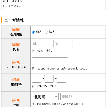
方は、ログイン
してください。
ユーザ情報
［必須］
個人
法人
会員属性
［必須］
氏名
例：鈴木 太郎
［必須］
メールアドレス
例：support-sonomama@ma-auction.co.jp
−
−
［必須］
電話番号
例：03-5956-2333
［必須］
例：東京都豊島区 ※住所が○○区まである場合は、
住所