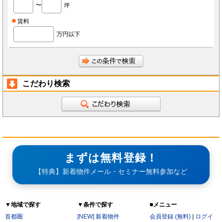
ないものとします。
〜
坪
会員は、当社へ報告した自らに関する情報に変更が生じた場合、当社が指定する方法で最新
の情報を当社へ報告するものとします。なお、本項の報告をしなかったことにより、会員が
損害を被った場合でも当社は責任を負わないものとします。
賃料
会員は、当社へ報告した自らに関する情報の変更を希望する場合、また、退会を希望する場
合、当社所定の手続きに従っておこなうものとします。
万円以下
第3条（ID・パスワード）
会員は、会員登録時に当社もしくは当社の指定する本サービスに関するシステム導入会社
（以下「導入店」）から付与されたIDおよびパスワード(以下「ID」)をいかなる第三者にも
開示し、もしくは利用させてはならないものとします。
会員は、IDを善良なる管理者の注意義務をもって管理するものとし、紛失、喪失、盗難、誤
使用、不正使用等により会員に損害が生じた場合においても、当社は一切の責任を負いませ
ん。
こだわり検索
会員は、紛失、喪失、盗難、誤使用、不正使用等が発生した場合、もしくは第三者に知られ
た場合、またそのおそれがある場合、速やかに当社もしくは導入店にその旨を報告し、指示
に従うものとします。
第4条（個人情報）
当社もしくは導入店は、会員から得た個人情報(以下「個人情報」)を本サービス運営、店舗
経営、FCライセンス紹介、内装・設備・仕入・販促など店舗運営関連サービス紹介及びそ
の他店舗・事務所等の出退店に関する情報提供の目的で使用し、それ以外の目的で使用しま
せん。
当社もしくは導入店は、個人情報を当社、当社の関連会社、当社提携先（将来的に提携する
者も含みます）、導入店、導入店の関連会社、本サービスの会員・業務委託先・フランチャ
イズ本部・家主等の利害関係者を除き、第三者に対して提供しないものとします。ただし、
まずは無料登録！
裁判所・警察等の要請がある場合を除きます。
会員が自らの個人情報の変更もしくは削除を希望する場合、当社および導入店へそれぞれ連
絡するものとし、当社もしくは導入店は本人確認等の所定の手続きを経て、個人情報を変更
【特典】新着物件メール・セミナー無料参加など
もしくは削除するものとします。
会員が個人情報の提供を拒んだ場合、本サービスを利用できないことがあります。
会員は、本サービスを通じて個人情報を取得した場合、自己の責任で個人情報保護に関する
法律を遵守するものとします。
▼地域で探す
▼条件で探す
■メニュー
第5条（秘密保持）
会員が本サービスを利用するうえで当社もしくは導入店へ開示した情報および提出した資料
首都圏
[NEW] 新着物件
会員登録 (無料)
|
ログイ
は、原則として本サービスの利用者に公開されるものとし、当社もしくは導入店は当該情報