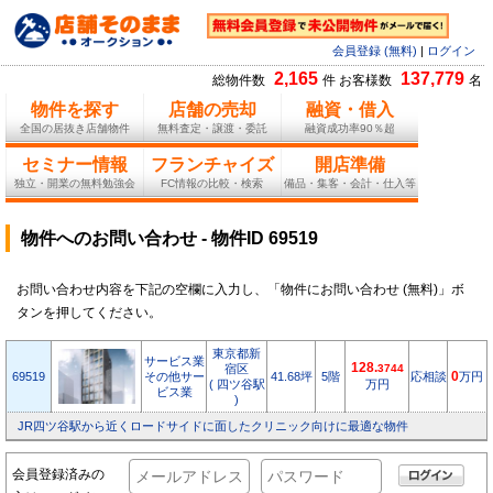
会員登録 (無料)
|
ログイン
2,165
137,779
総物件数
件 お客様数
名
物件を探す
店舗の売却
融資・借入
全国の居抜き店舗物件
無料査定・譲渡・委託
融資成功率90％超
セミナー情報
フランチャイズ
開店準備
独立・開業の無料勉強会
FC情報の比較・検索
備品・集客・会計・仕入等
物件へのお問い合わせ - 物件ID 69519
お問い合わせ内容を下記の空欄に入力し、「物件にお問い合わせ (無料)」ボ
タンを押してください。
東京都新
サービス業
128.
宿区
3744
69519
その他サー
41.68坪
5階
応相談
0
万円
( 四ツ谷駅
万円
ビス業
)
JR四ツ谷駅から近くロードサイドに面したクリニック向けに最適な物件
会員登録済みの