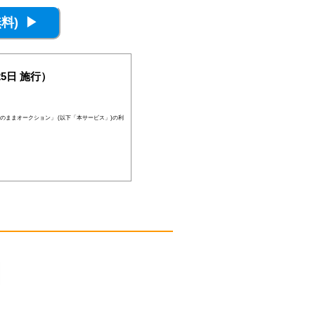
5日 施行）
のままオークション」 (以下「本サービス」)の利
員登録が否認されることがあります。
、当社の判断により随時に本サービスを中止、も
後見人その他の法定代理人の同意等を得ている場