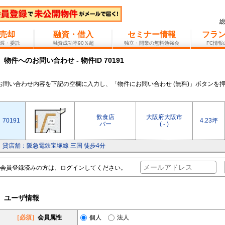
売却
融資・借入
セミナー情報
フラ
渡・委託
融資成功率90％超
独立・開業の無料勉強会
FC情
物件へのお問い合わせ - 物件ID 70191
お問い合わせ内容を下記の空欄に入力し、「物件にお問い合わせ (無料)」ボタンを
飲食店
大阪府大阪市
70191
4.23坪
バー
( - )
貸店舗：阪急電鉄宝塚線 三国 徒歩4分
会員登録済みの方は、ログインしてください。
ユーザ情報
［必須］
会員属性
個人
法人