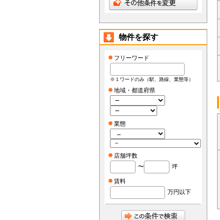
物件を探す
フリーワード
※１ワードのみ（駅、路線、業態等）
地域・都道府県
業態
店舗坪数
〜
坪
賃料
万円以下