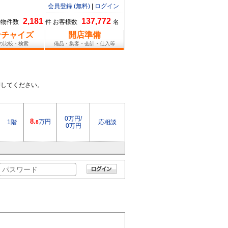
会員登録 (無料)
|
ログイン
2,181
137,772
総物件数
件 お客様数
名
ンチャイズ
開店準備
報の比較・検索
備品・集客・会計・仕入等
押してください。
0万円/
8.
万円
1階
応相談
8
0万円