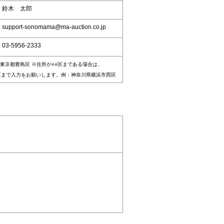
：鈴木 太郎
upport-sonomama@ma-auction.co.jp
03-5956-2333
東京都豊島区 ※住所が○○区まである場合は、
区まで入力をお願いします。例：神奈川県横浜市西区