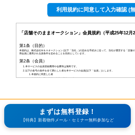
「店舗そのままオークション」会員規約（平成25年12月2
第1条（目的）
本規約は、株式会社Ｍ＆Ａオークション (以下「当社」)の定める手続きに従って、当社が運営する「店舗そ
用会員に適用される諸条件を定めることを目的としています。
第2条（会員）
本サービスの会員登録費用や会費等は無料です。
以下の各号の条件を全て満たした者を本サービスの会員(以下「会員」)とします。
本規約に同意した者
当社所定の登録情報を当社へ提出した者
当社が前号の登録情報を受領し、IDおよびパスワードを発行した者
前項にかかわらず、以下の各号のいずれかに当てはまる者は会員となる資格を持たないものとし、会
なお、既に会員として登録されている者が以下の条件に当てはまっている場合、当社は何ら通告なく
しくはその者の会員としての資格を取り消すことができるものとします。
未成年者、成年被後見人、被保佐人若しくは被補助人のいずれかの者(ただし、会員登録の際に
合を除きます)
日本国外に在住の者
当社へ虚偽の事項を報告した者
まずは無料登録！
破産状態もしくはそれと同等の状態にあり、信用状態が著しく悪化している者
差押え、仮差押え、仮処分、租税滞納処分等を受けている者
【特典】新着物件メール・セミナー無料参加など
二重に会員登録している者
当社、本サービス、又は他の会員の信用もしくは権利を侵害する恐れがあると当社が判断した者
暴力団員(準構成員個人を含みます)、その他の反社会的団体の構成員等
公序良俗に反する行為をした者