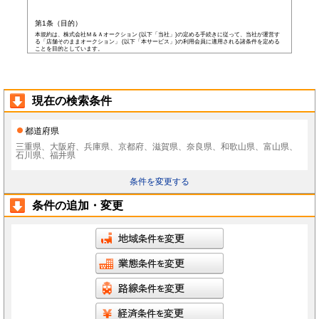
第1条（目的）
本規約は、株式会社Ｍ＆Ａオークション (以下「当社」)の定める手続きに従って、当社が運営す
る「店舗そのままオークション」 (以下「本サービス」)の利用会員に適用される諸条件を定める
ことを目的としています。
第2条（会員）
本サービスの会員登録費用や会費等は無料です。
以下の各号の条件を全て満たした者を本サービスの会員(以下「会員」)とします。
本規約に同意した者
現在の検索条件
当社所定の登録情報を当社へ提出した者
当社が前号の登録情報を受領し、IDおよびパスワードを発行した者
前項にかかわらず、以下の各号のいずれかに当てはまる者は会員となる資格を持たないもの
都道府県
とし、会員登録が否認されることがあります。
なお、既に会員として登録されている者が以下の条件に当てはまっている場合、当社は何ら
三重県、大阪府、兵庫県、京都府、滋賀県、奈良県、和歌山県、富山県、
通告なく、当社の判断により随時に本サービスを中止、もしくはその者の会員としての資格
石川県、福井県
を取り消すことができるものとします。
未成年者、成年被後見人、被保佐人若しくは被補助人のいずれかの者(ただし、会員登
録の際に後見人その他の法定代理人の同意等を得ている場合を除きます)
条件を変更する
日本国外に在住の者
当社へ虚偽の事項を報告した者
条件の追加・変更
破産状態もしくはそれと同等の状態にあり、信用状態が著しく悪化している者
差押え、仮差押え、仮処分、租税滞納処分等を受けている者
二重に会員登録している者
当社、本サービス、又は他の会員の信用もしくは権利を侵害する恐れがあると当社が
判断した者
暴力団員(準構成員個人を含みます)、その他の反社会的団体の構成員等
公序良俗に反する行為をした者
犯罪歴がある者
過去に当社より会員登録を取り消されたことがある者
本規約に違反した者
前項の措置により会員が損害を被った場合でも、当社はその責任を負わないものとします。
会員は当社が書面で承認する場合を除き、会員としての地位をいかなる第三者にも譲渡でき
ないものとします。