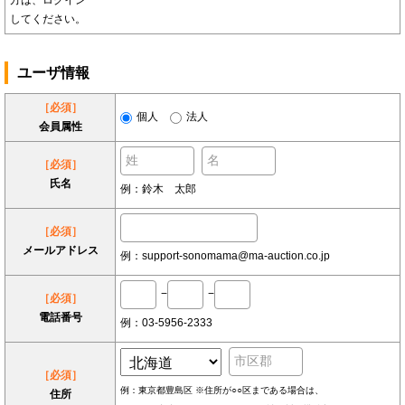
方は、ログイン
してください。
ユーザ情報
［必須］
個人
法人
会員属性
［必須］
氏名
例：鈴木 太郎
［必須］
メールアドレス
例：support-sonomama@ma-auction.co.jp
−
−
［必須］
電話番号
例：03-5956-2333
［必須］
例：東京都豊島区 ※住所が○○区まである場合は、
住所