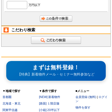
前項にかかわらず、会員が秘密である旨を付して当社もしくは導入店へ開示し、当社もしく
万円以下
は導入店がそれに同意した情報について、当社もしくは導入店は本サービスの運営に最低限
必要な会社、当社もしくは導入店の役員、従業員、関連会社、本サービスの再委託先、監査
法人、税理士、弁護士を除く第三者に対して開示漏洩しないものとします。
会員は、当社もしくは導入店から秘密である旨を付して会員へ開示した情報を、会員の役
員、従業員、監査法人、税理士、弁護士を除く第三者へ開示漏洩しないことに同意します。
本条第2項および第3項にかかわらず、秘密保持義務の対象からは以下の情報を除くことに会
員は同意します。
開示された時点で既に公知の情報
こだわり検索
開示された時点で被開示者が既に知っていた情報
開示について事前に開示者の承諾を得ている情報
開示された後、被開示者の責めによらず公知となった情報
被開示者が第三者より正当に得た情報
開示された情報と無関係に、被開示者が自ら開発、創作した情報
第6条（サービス提供の停止）
次の各号のいずれかに該当する場合には、当社が本サービスの提供を停止することがあります。
なお、本項に該当したことにより会員に損害が生じた場合であっても、当社はその責任を負わな
いものとします。
サービス提供用のシステムの保守または工事の都合上やむを得ない場合
まずは無料登録！
火災・停電などによりサービスの提供ができないと当社が判断した場合
地震、噴火、洪水、津波などの天災、若しくは戦争、変乱、暴動、騒乱、労働争議等により
サービスの提供ができないと当社が判断した場合
【特典】新着物件メール・セミナー無料参加など
電気通信事業者、電力会社等の公共のインフラ提供者の責により、電気通信サービスが停止
した場合
当社が利用する電気通信設備に障害が発生した場合
第7条（禁止行為）
▼地域で探す
▼条件で探す
■メニュー
会員は以下の各号に該当する行為をおこなってはならないものとします。
他の会員に成りすまし、本サービスを利用する行為
首都圏
[NEW] 新着物件
会員登録 (無料)
|
ログイ
二重に会員登録する行為
ン
当社および他の会員に不利益を与える行為
北海道・東北
[路面] １階店舗
本規約および法令に違反する行為
物件を探す
関東甲信越
公序良俗に反する行為。
[小箱] 20坪以下