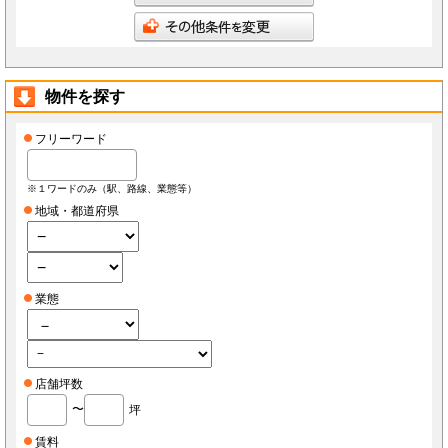
会員は、当社へ報告した自らに関する情報に変更が生じた場合、当社が指定する方法で最新
の情報を当社へ報告するものとします。なお、本項の報告をしなかったことにより、会員が
損害を被った場合でも当社は責任を負わないものとします。
会員は、当社へ報告した自らに関する情報の変更を希望する場合、また、退会を希望する場
合、当社所定の手続きに従っておこなうものとします。
第3条（ID・パスワード）
物件を探す
会員は、会員登録時に当社もしくは当社の指定する本サービスに関するシステム導入会社
（以下「導入店」）から付与されたIDおよびパスワード(以下「ID」)をいかなる第三者にも
開示し、もしくは利用させてはならないものとします。
会員は、IDを善良なる管理者の注意義務をもって管理するものとし、紛失、喪失、盗難、誤
フリーワード
使用、不正使用等により会員に損害が生じた場合においても、当社は一切の責任を負いませ
ん。
会員は、紛失、喪失、盗難、誤使用、不正使用等が発生した場合、もしくは第三者に知られ
た場合、またそのおそれがある場合、速やかに当社もしくは導入店にその旨を報告し、指示
※１ワードのみ（駅、路線、業態等）
に従うものとします。
地域・都道府県
第4条（個人情報）
当社もしくは導入店は、会員から得た個人情報(以下「個人情報」)を本サービス運営、店舗
経営、FCライセンス紹介、内装・設備・仕入・販促など店舗運営関連サービス紹介及びそ
の他店舗・事務所等の出退店に関する情報提供の目的で使用し、それ以外の目的で使用しま
せん。
当社もしくは導入店は、個人情報を当社、当社の関連会社、当社提携先（将来的に提携する
者も含みます）、導入店、導入店の関連会社、本サービスの会員・業務委託先・フランチャ
業態
イズ本部・家主等の利害関係者を除き、第三者に対して提供しないものとします。ただし、
裁判所・警察等の要請がある場合を除きます。
会員が自らの個人情報の変更もしくは削除を希望する場合、当社および導入店へそれぞれ連
絡するものとし、当社もしくは導入店は本人確認等の所定の手続きを経て、個人情報を変更
もしくは削除するものとします。
会員が個人情報の提供を拒んだ場合、本サービスを利用できないことがあります。
会員は、本サービスを通じて個人情報を取得した場合、自己の責任で個人情報保護に関する
法律を遵守するものとします。
店舗坪数
〜
坪
第5条（秘密保持）
会員が本サービスを利用するうえで当社もしくは導入店へ開示した情報および提出した資料
は、原則として本サービスの利用者に公開されるものとし、当社もしくは導入店は当該情報
賃料
について秘密保持義務を負わないものとします。