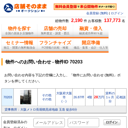
会員登録 (無料)
|
ログイン
2,190
137,773
総物件数
件 お客様数
名
物件を探す
店舗の売却
融資・借入
全国の居抜き店舗物件
無料査定・譲渡・委託
融資成功率90％超
セミナー情報
フランチャイズ
開店準備
独立・開業の無料勉強会
FC情報の比較・検索
備品・集客・会計・仕入等
物件へのお問い合わせ - 物件ID 70203
お問い合わせ内容を下記の空欄に入力し、「物件にお問い合わせ (無料)」ボ
タンを押してください。
大阪府大阪
賃料の
その他
70203
市
26.87坪
4階
28
万円
1ヶ月
応相談
その他
( - )
分
貸事務所：大阪メトロ長堀鶴見緑地線 玉造 徒歩6分
会員登録済みの