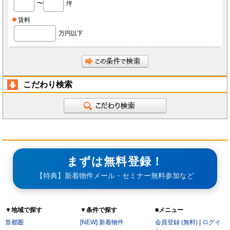
〜
坪
会員は、当社へ報告した自らに関する情報に変更が生じた場合、当社が指定する方法で最新
の情報を当社へ報告するものとします。なお、本項の報告をしなかったことにより、会員が
損害を被った場合でも当社は責任を負わないものとします。
賃料
会員は、当社へ報告した自らに関する情報の変更を希望する場合、また、退会を希望する場
合、当社所定の手続きに従っておこなうものとします。
万円以下
第3条（ID・パスワード）
会員は、会員登録時に当社もしくは当社の指定する本サービスに関するシステム導入会社
（以下「導入店」）から付与されたIDおよびパスワード(以下「ID」)をいかなる第三者にも
開示し、もしくは利用させてはならないものとします。
会員は、IDを善良なる管理者の注意義務をもって管理するものとし、紛失、喪失、盗難、誤
使用、不正使用等により会員に損害が生じた場合においても、当社は一切の責任を負いませ
ん。
こだわり検索
会員は、紛失、喪失、盗難、誤使用、不正使用等が発生した場合、もしくは第三者に知られ
た場合、またそのおそれがある場合、速やかに当社もしくは導入店にその旨を報告し、指示
に従うものとします。
第4条（個人情報）
当社もしくは導入店は、会員から得た個人情報(以下「個人情報」)を本サービス運営、店舗
経営、FCライセンス紹介、内装・設備・仕入・販促など店舗運営関連サービス紹介及びそ
の他店舗・事務所等の出退店に関する情報提供の目的で使用し、それ以外の目的で使用しま
せん。
当社もしくは導入店は、個人情報を当社、当社の関連会社、当社提携先（将来的に提携する
者も含みます）、導入店、導入店の関連会社、本サービスの会員・業務委託先・フランチャ
イズ本部・家主等の利害関係者を除き、第三者に対して提供しないものとします。ただし、
まずは無料登録！
裁判所・警察等の要請がある場合を除きます。
会員が自らの個人情報の変更もしくは削除を希望する場合、当社および導入店へそれぞれ連
絡するものとし、当社もしくは導入店は本人確認等の所定の手続きを経て、個人情報を変更
【特典】新着物件メール・セミナー無料参加など
もしくは削除するものとします。
会員が個人情報の提供を拒んだ場合、本サービスを利用できないことがあります。
会員は、本サービスを通じて個人情報を取得した場合、自己の責任で個人情報保護に関する
法律を遵守するものとします。
▼地域で探す
▼条件で探す
■メニュー
第5条（秘密保持）
会員が本サービスを利用するうえで当社もしくは導入店へ開示した情報および提出した資料
首都圏
[NEW] 新着物件
会員登録 (無料)
|
ログイ
は、原則として本サービスの利用者に公開されるものとし、当社もしくは導入店は当該情報
について秘密保持義務を負わないものとします。