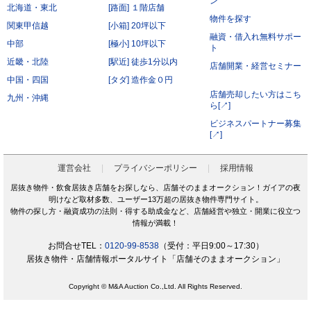
ン
北海道・東北
[路面] １階店舗
前項にかかわらず、会員が秘密である旨を付して当社もしくは導入店へ開示し、当社もしく
は導入店がそれに同意した情報について、当社もしくは導入店は本サービスの運営に最低限
物件を探す
必要な会社、当社もしくは導入店の役員、従業員、関連会社、本サービスの再委託先、監査
関東甲信越
[小箱] 20坪以下
法人、税理士、弁護士を除く第三者に対して開示漏洩しないものとします。
融資・借入れ無料サポー
会員は、当社もしくは導入店から秘密である旨を付して会員へ開示した情報を、会員の役
中部
[極小] 10坪以下
員、従業員、監査法人、税理士、弁護士を除く第三者へ開示漏洩しないことに同意します。
ト
本条第2項および第3項にかかわらず、秘密保持義務の対象からは以下の情報を除くことに会
近畿・北陸
[駅近] 徒歩1分以内
員は同意します。
店舗開業・経営セミナー
開示された時点で既に公知の情報
中国・四国
[タダ] 造作金０円
開示された時点で被開示者が既に知っていた情報
開示について事前に開示者の承諾を得ている情報
店舗売却したい方はこち
九州・沖縄
開示された後、被開示者の責めによらず公知となった情報
ら[↗]
被開示者が第三者より正当に得た情報
開示された情報と無関係に、被開示者が自ら開発、創作した情報
ビジネスパートナー募集
[↗]
第6条（サービス提供の停止）
次の各号のいずれかに該当する場合には、当社が本サービスの提供を停止することがあります。
なお、本項に該当したことにより会員に損害が生じた場合であっても、当社はその責任を負わな
いものとします。
運営会社
プライバシーポリシー
採用情報
サービス提供用のシステムの保守または工事の都合上やむを得ない場合
火災・停電などによりサービスの提供ができないと当社が判断した場合
居抜き物件・飲食居抜き店舗をお探しなら、店舗そのままオークション！ガイアの夜
地震、噴火、洪水、津波などの天災、若しくは戦争、変乱、暴動、騒乱、労働争議等により
明けなど取材多数、ユーザー13万超の居抜き物件専門サイト。
サービスの提供ができないと当社が判断した場合
電気通信事業者、電力会社等の公共のインフラ提供者の責により、電気通信サービスが停止
物件の探し方・融資成功の法則・得する助成金など、店舗経営や独立・開業に役立つ
した場合
情報が満載！
当社が利用する電気通信設備に障害が発生した場合
第7条（禁止行為）
お問合せTEL：
0120-99-8538
（受付：平日9:00～17:30）
会員は以下の各号に該当する行為をおこなってはならないものとします。
居抜き物件・店舗情報ポータルサイト「店舗そのままオークション」
他の会員に成りすまし、本サービスを利用する行為
二重に会員登録する行為
当社および他の会員に不利益を与える行為
Copyright © M&A Auction Co.,Ltd. All Rights Reserved.
本規約および法令に違反する行為
公序良俗に反する行為。