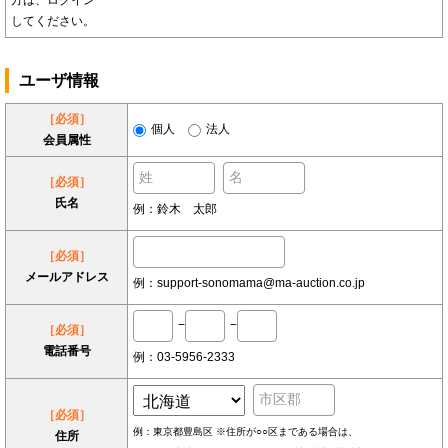
方は、ログイン
してください。
ユーザ情報
［必須］
個人
法人
会員属性
［必須］
氏名
例：鈴木 太郎
［必須］
メールアドレス
例：support-sonomama@ma-auction.co.jp
−
−
［必須］
電話番号
例：03-5956-2333
［必須］
例：東京都豊島区 ※住所が○○区まである場合は、
住所