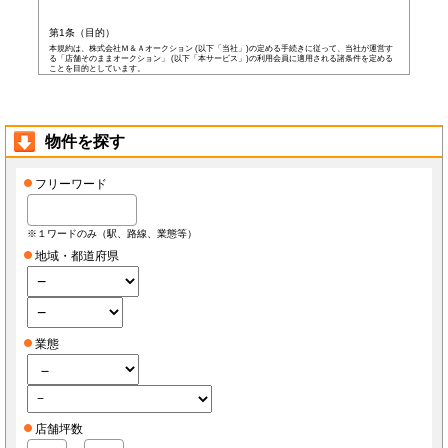
第1条（目的）
本規約は、株式会社Ｍ＆Ａオークション (以下「当社」)の定める手続きに従って、当社が運営す
る「店舗そのままオークション」 (以下「本サービス」)の利用会員に適用される諸条件を定める
ことを目的としています。
第2条（会員）
本サービスの会員登録費用や会費等は無料です。
以下の各号の条件を全て満たした者を本サービスの会員(以下「会員」)とします。
本規約に同意した者
物件を探す
当社所定の登録情報を当社へ提出した者
当社が前号の登録情報を受領し、IDおよびパスワードを発行した者
前項にかかわらず、以下の各号のいずれかに当てはまる者は会員となる資格を持たないもの
フリーワード
とし、会員登録が否認されることがあります。
なお、既に会員として登録されている者が以下の条件に当てはまっている場合、当社は何ら
通告なく、当社の判断により随時に本サービスを中止、もしくはその者の会員としての資格
を取り消すことができるものとします。
※１ワードのみ（駅、路線、業態等）
未成年者、成年被後見人、被保佐人若しくは被補助人のいずれかの者(ただし、会員登
録の際に後見人その他の法定代理人の同意等を得ている場合を除きます)
地域・都道府県
日本国外に在住の者
当社へ虚偽の事項を報告した者
破産状態もしくはそれと同等の状態にあり、信用状態が著しく悪化している者
差押え、仮差押え、仮処分、租税滞納処分等を受けている者
二重に会員登録している者
当社、本サービス、又は他の会員の信用もしくは権利を侵害する恐れがあると当社が
判断した者
業態
暴力団員(準構成員個人を含みます)、その他の反社会的団体の構成員等
公序良俗に反する行為をした者
犯罪歴がある者
過去に当社より会員登録を取り消されたことがある者
本規約に違反した者
前項の措置により会員が損害を被った場合でも、当社はその責任を負わないものとします。
店舗坪数
会員は当社が書面で承認する場合を除き、会員としての地位をいかなる第三者にも譲渡でき
ないものとします。