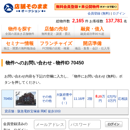
会員登録 (無料)
|
ログイン
2,165
137,781
総物件数
件 お客様数
名
物件を探す
店舗の売却
融資・借入
全国の居抜き店舗物件
無料査定・譲渡・委託
融資成功率90％超
セミナー情報
フランチャイズ
開店準備
独立・開業の無料勉強会
FC情報の比較・検索
備品・集客・会計・仕入等
物件へのお問い合わせ - 物件ID 70450
お問い合わせ内容を下記の空欄に入力し、「物件にお問い合わせ (無料)」ボ
タンを押してください。
大阪府豊中
8.
万
その他
25
0万円/
70450
市
11.16坪
2階
応相談
その他
円
0万円
( - )
貸店舗：阪急電鉄宝塚線 岡町 徒歩10分
会員登録済みの