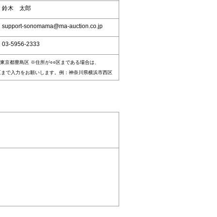
：鈴木 太郎
upport-sonomama@ma-auction.co.jp
03-5956-2333
東京都豊島区 ※住所が○○区まである場合は、
区まで入力をお願いします。例：神奈川県横浜市西区