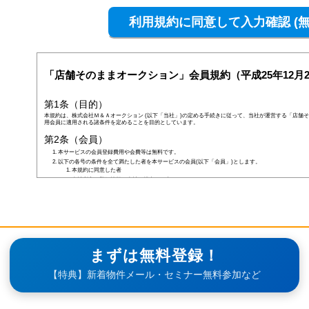
「店舗そのままオークション」会員規約（平成25年12月2
第1条（目的）
本規約は、株式会社Ｍ＆Ａオークション (以下「当社」)の定める手続きに従って、当社が運営する「店舗そ
用会員に適用される諸条件を定めることを目的としています。
第2条（会員）
本サービスの会員登録費用や会費等は無料です。
以下の各号の条件を全て満たした者を本サービスの会員(以下「会員」)とします。
本規約に同意した者
当社所定の登録情報を当社へ提出した者
当社が前号の登録情報を受領し、IDおよびパスワードを発行した者
前項にかかわらず、以下の各号のいずれかに当てはまる者は会員となる資格を持たないものとし、会
なお、既に会員として登録されている者が以下の条件に当てはまっている場合、当社は何ら通告なく
しくはその者の会員としての資格を取り消すことができるものとします。
未成年者、成年被後見人、被保佐人若しくは被補助人のいずれかの者(ただし、会員登録の際に
合を除きます)
日本国外に在住の者
当社へ虚偽の事項を報告した者
まずは無料登録！
破産状態もしくはそれと同等の状態にあり、信用状態が著しく悪化している者
差押え、仮差押え、仮処分、租税滞納処分等を受けている者
【特典】新着物件メール・セミナー無料参加など
二重に会員登録している者
当社、本サービス、又は他の会員の信用もしくは権利を侵害する恐れがあると当社が判断した者
暴力団員(準構成員個人を含みます)、その他の反社会的団体の構成員等
公序良俗に反する行為をした者