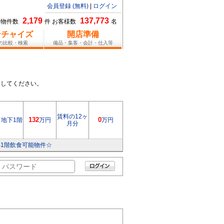
会員登録 (無料)
|
ログイン
2,179
137,773
総物件数
件 お客様数
名
ンチャイズ
開店準備
報の比較・検索
備品・集客・会計・仕入等
押してください。
賃料の12ヶ
地下1階
132
万円
0
万円
月分
B1階飲食可能物件☆