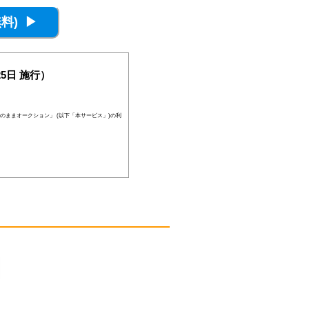
5日 施行）
のままオークション」 (以下「本サービス」)の利
員登録が否認されることがあります。
、当社の判断により随時に本サービスを中止、も
後見人その他の法定代理人の同意等を得ている場