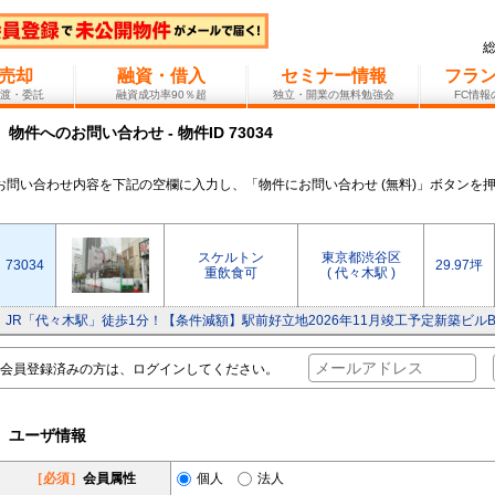
売却
融資・借入
セミナー情報
フラ
渡・委託
融資成功率90％超
独立・開業の無料勉強会
FC情
物件へのお問い合わせ - 物件ID 73034
お問い合わせ内容を下記の空欄に入力し、「物件にお問い合わせ (無料)」ボタンを
スケルトン
東京都渋谷区
73034
29.97坪
重飲食可
( 代々木駅 )
JR「代々木駅」徒歩1分！【条件減額】駅前好立地2026年11月竣工予定新築ビル
会員登録済みの方は、ログインしてください。
ユーザ情報
［必須］
会員属性
個人
法人