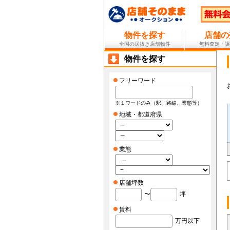
物件を探す
店舗の
全国の居抜き店舗物件
無料査定・譲
物件を探す
フリーワード
※１ワードのみ（駅、路線、業態等）
地域・都道府県
業態
店舗坪数
〜
坪
賃料
万円以下