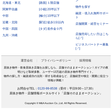
ン
北海道・東北
[路面] １階店舗
前項にかかわらず、会員が秘密である旨を付して当社もしくは導入店へ開示し、当社もしく
は導入店がそれに同意した情報について、当社もしくは導入店は本サービスの運営に最低限
物件を探す
必要な会社、当社もしくは導入店の役員、従業員、関連会社、本サービスの再委託先、監査
関東甲信越
[小箱] 20坪以下
法人、税理士、弁護士を除く第三者に対して開示漏洩しないものとします。
融資・借入れ無料サポー
会員は、当社もしくは導入店から秘密である旨を付して会員へ開示した情報を、会員の役
中部
[極小] 10坪以下
員、従業員、監査法人、税理士、弁護士を除く第三者へ開示漏洩しないことに同意します。
ト
本条第2項および第3項にかかわらず、秘密保持義務の対象からは以下の情報を除くことに会
近畿・北陸
[駅近] 徒歩1分以内
員は同意します。
店舗開業・経営セミナー
開示された時点で既に公知の情報
中国・四国
[タダ] 造作金０円
開示された時点で被開示者が既に知っていた情報
開示について事前に開示者の承諾を得ている情報
店舗売却したい方はこち
九州・沖縄
開示された後、被開示者の責めによらず公知となった情報
ら[↗]
被開示者が第三者より正当に得た情報
開示された情報と無関係に、被開示者が自ら開発、創作した情報
ビジネスパートナー募集
[↗]
第6条（サービス提供の停止）
次の各号のいずれかに該当する場合には、当社が本サービスの提供を停止することがあります。
なお、本項に該当したことにより会員に損害が生じた場合であっても、当社はその責任を負わな
いものとします。
運営会社
プライバシーポリシー
採用情報
サービス提供用のシステムの保守または工事の都合上やむを得ない場合
火災・停電などによりサービスの提供ができないと当社が判断した場合
居抜き物件・飲食居抜き店舗をお探しなら、店舗そのままオークション！ガイアの夜
地震、噴火、洪水、津波などの天災、若しくは戦争、変乱、暴動、騒乱、労働争議等により
明けなど取材多数、ユーザー13万超の居抜き物件専門サイト。
サービスの提供ができないと当社が判断した場合
電気通信事業者、電力会社等の公共のインフラ提供者の責により、電気通信サービスが停止
物件の探し方・融資成功の法則・得する助成金など、店舗経営や独立・開業に役立つ
した場合
情報が満載！
当社が利用する電気通信設備に障害が発生した場合
第7条（禁止行為）
お問合せTEL：
0120-99-8538
（受付：平日9:00～17:30）
会員は以下の各号に該当する行為をおこなってはならないものとします。
居抜き物件・店舗情報ポータルサイト「店舗そのままオークション」
他の会員に成りすまし、本サービスを利用する行為
二重に会員登録する行為
当社および他の会員に不利益を与える行為
Copyright © M&A Auction Co.,Ltd. All Rights Reserved.
本規約および法令に違反する行為
公序良俗に反する行為。