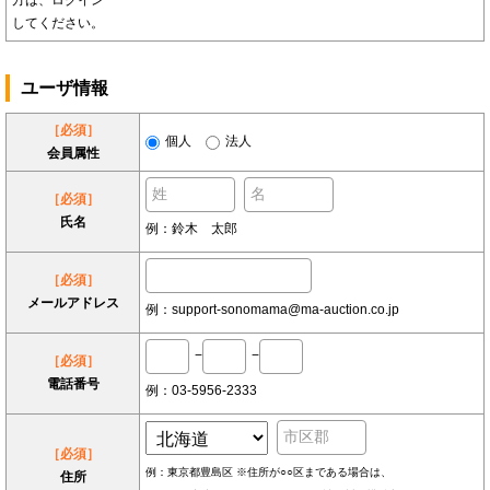
方は、ログイン
してください。
ユーザ情報
［必須］
個人
法人
会員属性
［必須］
氏名
例：鈴木 太郎
［必須］
メールアドレス
例：support-sonomama@ma-auction.co.jp
−
−
［必須］
電話番号
例：03-5956-2333
［必須］
例：東京都豊島区 ※住所が○○区まである場合は、
住所