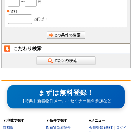
〜
坪
会員は、当社へ報告した自らに関する情報に変更が生じた場合、当社が指定する方法で最新
の情報を当社へ報告するものとします。なお、本項の報告をしなかったことにより、会員が
損害を被った場合でも当社は責任を負わないものとします。
賃料
会員は、当社へ報告した自らに関する情報の変更を希望する場合、また、退会を希望する場
合、当社所定の手続きに従っておこなうものとします。
万円以下
第3条（ID・パスワード）
会員は、会員登録時に当社もしくは当社の指定する本サービスに関するシステム導入会社
（以下「導入店」）から付与されたIDおよびパスワード(以下「ID」)をいかなる第三者にも
開示し、もしくは利用させてはならないものとします。
会員は、IDを善良なる管理者の注意義務をもって管理するものとし、紛失、喪失、盗難、誤
使用、不正使用等により会員に損害が生じた場合においても、当社は一切の責任を負いませ
ん。
こだわり検索
会員は、紛失、喪失、盗難、誤使用、不正使用等が発生した場合、もしくは第三者に知られ
た場合、またそのおそれがある場合、速やかに当社もしくは導入店にその旨を報告し、指示
に従うものとします。
第4条（個人情報）
当社もしくは導入店は、会員から得た個人情報(以下「個人情報」)を本サービス運営、店舗
経営、FCライセンス紹介、内装・設備・仕入・販促など店舗運営関連サービス紹介及びそ
の他店舗・事務所等の出退店に関する情報提供の目的で使用し、それ以外の目的で使用しま
せん。
当社もしくは導入店は、個人情報を当社、当社の関連会社、当社提携先（将来的に提携する
者も含みます）、導入店、導入店の関連会社、本サービスの会員・業務委託先・フランチャ
イズ本部・家主等の利害関係者を除き、第三者に対して提供しないものとします。ただし、
まずは無料登録！
裁判所・警察等の要請がある場合を除きます。
会員が自らの個人情報の変更もしくは削除を希望する場合、当社および導入店へそれぞれ連
絡するものとし、当社もしくは導入店は本人確認等の所定の手続きを経て、個人情報を変更
【特典】新着物件メール・セミナー無料参加など
もしくは削除するものとします。
会員が個人情報の提供を拒んだ場合、本サービスを利用できないことがあります。
会員は、本サービスを通じて個人情報を取得した場合、自己の責任で個人情報保護に関する
法律を遵守するものとします。
▼地域で探す
▼条件で探す
■メニュー
第5条（秘密保持）
会員が本サービスを利用するうえで当社もしくは導入店へ開示した情報および提出した資料
首都圏
[NEW] 新着物件
会員登録 (無料)
|
ログイ
は、原則として本サービスの利用者に公開されるものとし、当社もしくは導入店は当該情報
について秘密保持義務を負わないものとします。