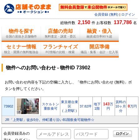
会員登録 (無料)
|
ログイン
2,150
137,786
総物件数
件 お客様数
名
物件を探す
店舗の売却
融資・借入
全国の居抜き店舗物件
無料査定・譲渡・委託
融資成功率90％超
セミナー情報
フランチャイズ
開店準備
独立・開業の無料勉強会
FC情報の比較・検索
備品・集客・会計・仕入等
物件へのお問い合わせ - 物件ID 73902
お問い合わせ内容を下記の空欄に入力し、「物件にお問い合わせ (無料)」ボ
タンを押してください。
東京都台東
賃料の
スケルトン
地下
143
万
73902
区
37.82坪
10ヶ月
0
万円
重飲食可
1階
円
( 上野駅 )
分
JR「上野駅」徒歩5分。仲町通り沿いB1階飲食可能物件☆
会員登録済みの