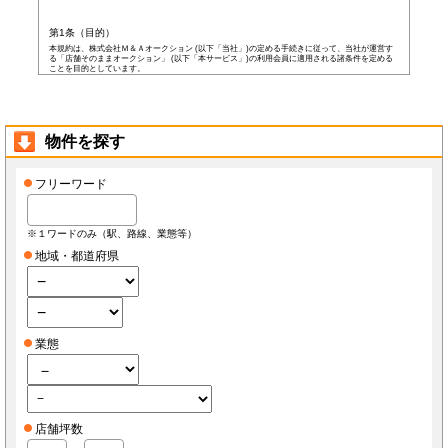
第1条（目的）
本規約は、株式会社Ｍ＆Ａオークション (以下「当社」)の定める手続きに従って、当社が運営す
る「店舗そのままオークション」 (以下「本サービス」)の利用会員に適用される諸条件を定める
ことを目的としています。
第2条（会員）
本サービスの会員登録費用や会費等は無料です。
以下の各号の条件を全て満たした者を本サービスの会員(以下「会員」)とします。
本規約に同意した者
物件を探す
当社所定の登録情報を当社へ提出した者
当社が前号の登録情報を受領し、IDおよびパスワードを発行した者
前項にかかわらず、以下の各号のいずれかに当てはまる者は会員となる資格を持たないもの
フリーワード
とし、会員登録が否認されることがあります。
なお、既に会員として登録されている者が以下の条件に当てはまっている場合、当社は何ら
通告なく、当社の判断により随時に本サービスを中止、もしくはその者の会員としての資格
を取り消すことができるものとします。
※１ワードのみ（駅、路線、業態等）
未成年者、成年被後見人、被保佐人若しくは被補助人のいずれかの者(ただし、会員登
録の際に後見人その他の法定代理人の同意等を得ている場合を除きます)
地域・都道府県
日本国外に在住の者
当社へ虚偽の事項を報告した者
破産状態もしくはそれと同等の状態にあり、信用状態が著しく悪化している者
差押え、仮差押え、仮処分、租税滞納処分等を受けている者
二重に会員登録している者
当社、本サービス、又は他の会員の信用もしくは権利を侵害する恐れがあると当社が
判断した者
業態
暴力団員(準構成員個人を含みます)、その他の反社会的団体の構成員等
公序良俗に反する行為をした者
犯罪歴がある者
過去に当社より会員登録を取り消されたことがある者
本規約に違反した者
前項の措置により会員が損害を被った場合でも、当社はその責任を負わないものとします。
店舗坪数
会員は当社が書面で承認する場合を除き、会員としての地位をいかなる第三者にも譲渡でき
ないものとします。