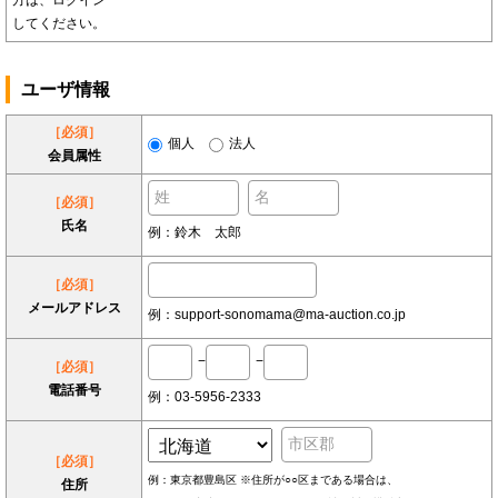
方は、ログイン
してください。
ユーザ情報
［必須］
個人
法人
会員属性
［必須］
氏名
例：鈴木 太郎
［必須］
メールアドレス
例：support-sonomama@ma-auction.co.jp
−
−
［必須］
電話番号
例：03-5956-2333
［必須］
例：東京都豊島区 ※住所が○○区まである場合は、
住所