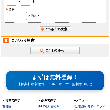
〜
坪
会員は、当社へ報告した自らに関する情報に変更が生じた場合、当社が指定する方法で最新
の情報を当社へ報告するものとします。なお、本項の報告をしなかったことにより、会員が
損害を被った場合でも当社は責任を負わないものとします。
賃料
会員は、当社へ報告した自らに関する情報の変更を希望する場合、また、退会を希望する場
合、当社所定の手続きに従っておこなうものとします。
万円以下
第3条（ID・パスワード）
会員は、会員登録時に当社もしくは当社の指定する本サービスに関するシステム導入会社
（以下「導入店」）から付与されたIDおよびパスワード(以下「ID」)をいかなる第三者にも
開示し、もしくは利用させてはならないものとします。
会員は、IDを善良なる管理者の注意義務をもって管理するものとし、紛失、喪失、盗難、誤
使用、不正使用等により会員に損害が生じた場合においても、当社は一切の責任を負いませ
ん。
こだわり検索
会員は、紛失、喪失、盗難、誤使用、不正使用等が発生した場合、もしくは第三者に知られ
た場合、またそのおそれがある場合、速やかに当社もしくは導入店にその旨を報告し、指示
に従うものとします。
第4条（個人情報）
当社もしくは導入店は、会員から得た個人情報(以下「個人情報」)を本サービス運営、店舗
経営、FCライセンス紹介、内装・設備・仕入・販促など店舗運営関連サービス紹介及びそ
の他店舗・事務所等の出退店に関する情報提供の目的で使用し、それ以外の目的で使用しま
せん。
当社もしくは導入店は、個人情報を当社、当社の関連会社、当社提携先（将来的に提携する
者も含みます）、導入店、導入店の関連会社、本サービスの会員・業務委託先・フランチャ
イズ本部・家主等の利害関係者を除き、第三者に対して提供しないものとします。ただし、
まずは無料登録！
裁判所・警察等の要請がある場合を除きます。
会員が自らの個人情報の変更もしくは削除を希望する場合、当社および導入店へそれぞれ連
絡するものとし、当社もしくは導入店は本人確認等の所定の手続きを経て、個人情報を変更
【特典】新着物件メール・セミナー無料参加など
もしくは削除するものとします。
会員が個人情報の提供を拒んだ場合、本サービスを利用できないことがあります。
会員は、本サービスを通じて個人情報を取得した場合、自己の責任で個人情報保護に関する
法律を遵守するものとします。
▼地域で探す
▼条件で探す
■メニュー
第5条（秘密保持）
会員が本サービスを利用するうえで当社もしくは導入店へ開示した情報および提出した資料
首都圏
[NEW] 新着物件
会員登録 (無料)
|
ログイ
は、原則として本サービスの利用者に公開されるものとし、当社もしくは導入店は当該情報
について秘密保持義務を負わないものとします。