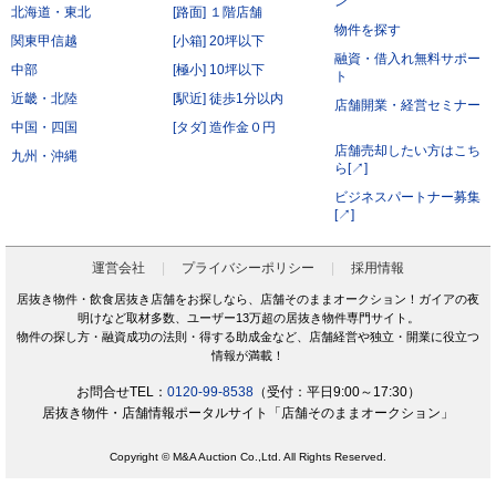
ン
北海道・東北
[路面] １階店舗
前項にかかわらず、会員が秘密である旨を付して当社もしくは導入店へ開示し、当社もしく
は導入店がそれに同意した情報について、当社もしくは導入店は本サービスの運営に最低限
物件を探す
必要な会社、当社もしくは導入店の役員、従業員、関連会社、本サービスの再委託先、監査
関東甲信越
[小箱] 20坪以下
法人、税理士、弁護士を除く第三者に対して開示漏洩しないものとします。
融資・借入れ無料サポー
会員は、当社もしくは導入店から秘密である旨を付して会員へ開示した情報を、会員の役
中部
[極小] 10坪以下
員、従業員、監査法人、税理士、弁護士を除く第三者へ開示漏洩しないことに同意します。
ト
本条第2項および第3項にかかわらず、秘密保持義務の対象からは以下の情報を除くことに会
近畿・北陸
[駅近] 徒歩1分以内
員は同意します。
店舗開業・経営セミナー
開示された時点で既に公知の情報
中国・四国
[タダ] 造作金０円
開示された時点で被開示者が既に知っていた情報
開示について事前に開示者の承諾を得ている情報
店舗売却したい方はこち
九州・沖縄
開示された後、被開示者の責めによらず公知となった情報
ら[↗]
被開示者が第三者より正当に得た情報
開示された情報と無関係に、被開示者が自ら開発、創作した情報
ビジネスパートナー募集
[↗]
第6条（サービス提供の停止）
次の各号のいずれかに該当する場合には、当社が本サービスの提供を停止することがあります。
なお、本項に該当したことにより会員に損害が生じた場合であっても、当社はその責任を負わな
いものとします。
運営会社
プライバシーポリシー
採用情報
サービス提供用のシステムの保守または工事の都合上やむを得ない場合
火災・停電などによりサービスの提供ができないと当社が判断した場合
居抜き物件・飲食居抜き店舗をお探しなら、店舗そのままオークション！ガイアの夜
地震、噴火、洪水、津波などの天災、若しくは戦争、変乱、暴動、騒乱、労働争議等により
明けなど取材多数、ユーザー13万超の居抜き物件専門サイト。
サービスの提供ができないと当社が判断した場合
電気通信事業者、電力会社等の公共のインフラ提供者の責により、電気通信サービスが停止
物件の探し方・融資成功の法則・得する助成金など、店舗経営や独立・開業に役立つ
した場合
情報が満載！
当社が利用する電気通信設備に障害が発生した場合
第7条（禁止行為）
お問合せTEL：
0120-99-8538
（受付：平日9:00～17:30）
会員は以下の各号に該当する行為をおこなってはならないものとします。
居抜き物件・店舗情報ポータルサイト「店舗そのままオークション」
他の会員に成りすまし、本サービスを利用する行為
二重に会員登録する行為
当社および他の会員に不利益を与える行為
Copyright © M&A Auction Co.,Ltd. All Rights Reserved.
本規約および法令に違反する行為
公序良俗に反する行為。