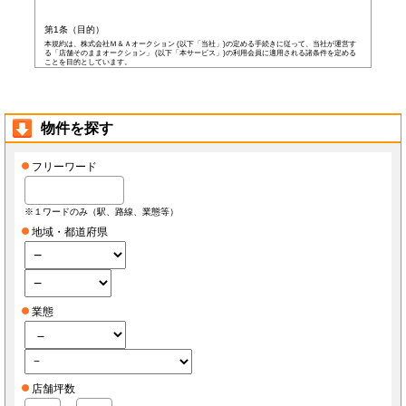
第1条（目的）
本規約は、株式会社Ｍ＆Ａオークション (以下「当社」)の定める手続きに従って、当社が運営す
る「店舗そのままオークション」 (以下「本サービス」)の利用会員に適用される諸条件を定める
ことを目的としています。
第2条（会員）
本サービスの会員登録費用や会費等は無料です。
以下の各号の条件を全て満たした者を本サービスの会員(以下「会員」)とします。
本規約に同意した者
物件を探す
当社所定の登録情報を当社へ提出した者
当社が前号の登録情報を受領し、IDおよびパスワードを発行した者
前項にかかわらず、以下の各号のいずれかに当てはまる者は会員となる資格を持たないもの
フリーワード
とし、会員登録が否認されることがあります。
なお、既に会員として登録されている者が以下の条件に当てはまっている場合、当社は何ら
通告なく、当社の判断により随時に本サービスを中止、もしくはその者の会員としての資格
を取り消すことができるものとします。
※１ワードのみ（駅、路線、業態等）
未成年者、成年被後見人、被保佐人若しくは被補助人のいずれかの者(ただし、会員登
録の際に後見人その他の法定代理人の同意等を得ている場合を除きます)
地域・都道府県
日本国外に在住の者
当社へ虚偽の事項を報告した者
破産状態もしくはそれと同等の状態にあり、信用状態が著しく悪化している者
差押え、仮差押え、仮処分、租税滞納処分等を受けている者
二重に会員登録している者
当社、本サービス、又は他の会員の信用もしくは権利を侵害する恐れがあると当社が
判断した者
業態
暴力団員(準構成員個人を含みます)、その他の反社会的団体の構成員等
公序良俗に反する行為をした者
犯罪歴がある者
過去に当社より会員登録を取り消されたことがある者
本規約に違反した者
前項の措置により会員が損害を被った場合でも、当社はその責任を負わないものとします。
店舗坪数
会員は当社が書面で承認する場合を除き、会員としての地位をいかなる第三者にも譲渡でき
ないものとします。