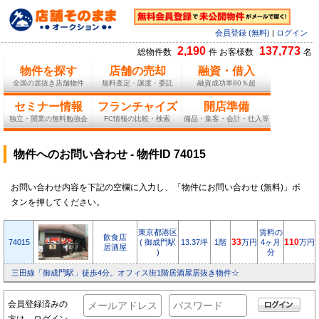
会員登録 (無料)
|
ログイン
2,190
137,773
総物件数
件 お客様数
名
物件を探す
店舗の売却
融資・借入
全国の居抜き店舗物件
無料査定・譲渡・委託
融資成功率90％超
セミナー情報
フランチャイズ
開店準備
独立・開業の無料勉強会
FC情報の比較・検索
備品・集客・会計・仕入等
物件へのお問い合わせ - 物件ID 74015
お問い合わせ内容を下記の空欄に入力し、「物件にお問い合わせ (無料)」ボ
タンを押してください。
東京都港区
賃料の
飲食店
74015
( 御成門駅
13.37坪
1階
33
万円
4ヶ月
110
万円
居酒屋
)
分
三田線「御成門駅」徒歩4分。オフィス街1階居酒屋居抜き物件☆
会員登録済みの