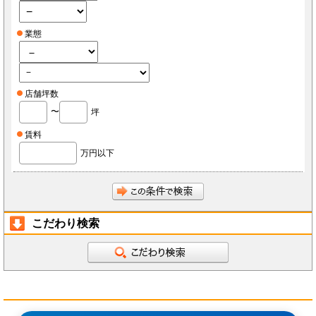
業態
店舗坪数
〜
坪
賃料
万円以下
こだわり検索