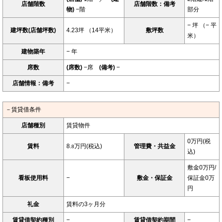
店舗階数
店舗階数：備考
物)
−階
部分
− 坪 （− 平
建坪数(店舗坪数)
4.23坪 （14平米）
敷坪数
米）
建物築年
− 年
席数
(席数)
−席
(備考)
−
店舗情報：備考
−
－賃貸借条件
店舗種別
賃貸物件
0万円(税
賃料
8.
万円(税込)
管理費・共益金
8
込)
敷金0万円/
看板使用料
−
敷金・保証金
保証金0万
円
礼金
賃料の3ヶ月分
賃貸借契約種別
−
賃貸借契約期間
−