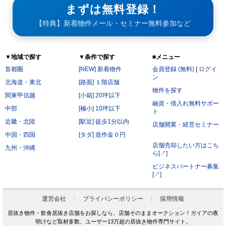
まずは無料登録！
【特典】新着物件メール・セミナー無料参加など
▼地域で探す
▼条件で探す
■メニュー
首都圏
[NEW] 新着物件
会員登録 (無料)
|
ログイ
ン
北海道・東北
[路面] １階店舗
物件を探す
関東甲信越
[小箱] 20坪以下
融資・借入れ無料サポー
中部
[極小] 10坪以下
ト
近畿・北陸
[駅近] 徒歩1分以内
店舗開業・経営セミナー
中国・四国
[タダ] 造作金０円
店舗売却したい方はこち
九州・沖縄
ら[↗]
ビジネスパートナー募集
[↗]
運営会社
プライバシーポリシー
採用情報
居抜き物件・飲食居抜き店舗をお探しなら、店舗そのままオークション！ガイアの夜
明けなど取材多数、ユーザー13万超の居抜き物件専門サイト。