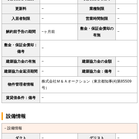
更新料
−
業種制限
−
入居者制限
−
営業時間制限
−
敷金・保証金償却の
解約前予告の期間
−ヶ月前
−
有無
敷金・保証金償却：
−
備考
建築協力金の有無
−
建築協力金の金額
−
建築協力金返済期間
−
建築協力金：備考
−
株式会社Ｍ＆Ａオークション（東京都知事(4)第85509
物件管理者情報
号）
賃貸借条件：備考
−
設備情報
－設備情報
ダクト
−
グリスト
−