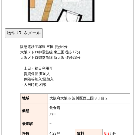
阪急電鉄宝塚線 三国 徒歩4分
大阪メトロ御堂筋線 東三国 徒歩17分
大阪メトロ御堂筋線 新大阪 徒歩23分
・土日・祝日利用可
・賃貸保証:要加入
・保険等加入:要加入
・入居時期:相談
地域
大阪府大阪市 淀川区西三国３丁目 2
飲食店
業態
バー
最寄駅
−
坪数
4.23坪
賃料
8.
万円
8