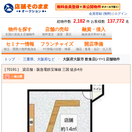
会員登録 (無料)
|
ログイン
2,182
137,772
総物件数
件 お客様数
名
物件を探す
店舗の売却
融資・借入
全国の居抜き店舗物件
無料査定・譲渡・委託
融資成功率90％超
セミナー情報
フランチャイズ
開店準備
独立・開業の無料勉強会
FC情報の比較・検索
備品・集客・会計・仕入等
トップ
三重県、大阪府など
大阪府大阪市 飲食店(バー) 店舗物件
[ 70191 ]
貸店舗：阪急電鉄宝塚線 三国 徒歩4分