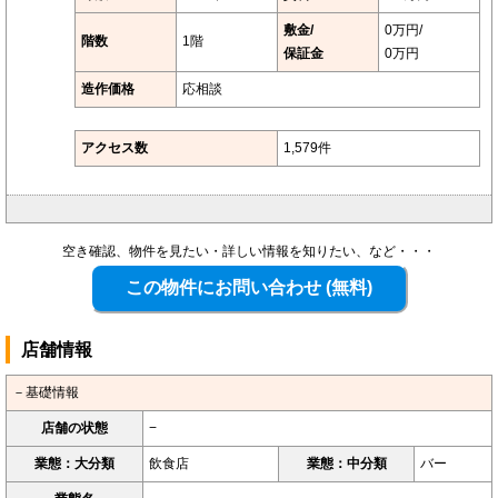
敷金/
0万円/
階数
1階
保証金
0万円
造作価格
応相談
アクセス数
1,579件
空き確認、物件を見たい・詳しい情報を知りたい、など・・・
店舗情報
－基礎情報
店舗の状態
−
業態：大分類
飲食店
業態：中分類
バー