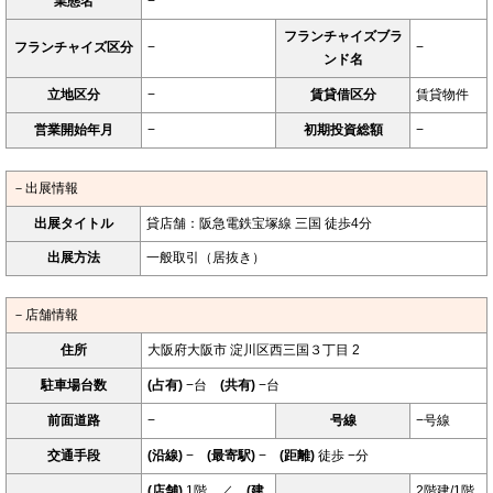
業態名
−
フランチャイズブラ
フランチャイズ区分
−
−
ンド名
立地区分
−
賃貸借区分
賃貸物件
営業開始年月
−
初期投資総額
−
－出展情報
出展タイトル
貸店舗：阪急電鉄宝塚線 三国 徒歩4分
出展方法
一般取引（居抜き）
－店舗情報
住所
大阪府大阪市 淀川区西三国３丁目 2
駐車場台数
(占有)
−台
(共有)
−台
前面道路
−
号線
−号線
交通手段
(沿線)
−
(最寄駅)
−
(距離)
徒歩 −分
(店舗)
1階 ／
(建
2階建/1階