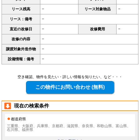
リース残高
−
リース対象物品
−
リース：備考
−
直近の改修日
−
改修費用
−
改修の内容
−
譲渡対象外造作物
−
設備情報：備考
−
空き確認、物件を見たい・詳しい情報を知りたい、など・・・
現在の検索条件
都道府県
三重県、大阪府、兵庫県、京都府、滋賀県、奈良県、和歌山県、富山県、
石川県、福井県