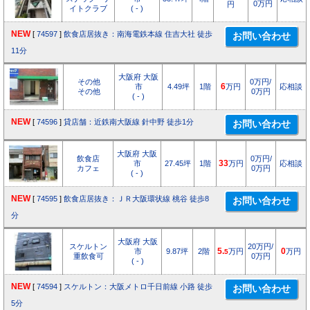
0万円
円
イトクラブ
( - )
NEW
[
74597
]
飲食店居抜き：南海電鉄本線 住吉大社 徒歩
11分
大阪府 大阪
その他
0万円/
市
4.49坪
1階
6
万円
応相談
その他
0万円
( - )
NEW
[
74596
]
貸店舗：近鉄南大阪線 針中野 徒歩1分
大阪府 大阪
飲食店
0万円/
市
27.45坪
1階
33
万円
応相談
カフェ
0万円
( - )
NEW
[
74595
]
飲食店居抜き：ＪＲ大阪環状線 桃谷 徒歩8
分
大阪府 大阪
スケルトン
20万円/
市
9.87坪
2階
5.
万円
0
万円
5
重飲食可
0万円
( - )
NEW
[
74594
]
スケルトン：大阪メトロ千日前線 小路 徒歩
5分