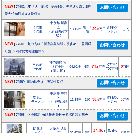
NEW
[
74602
]
JR「大井町駅」徒歩5分。光学通り沿い1階
炭火焼肉店居抜き物件☆
東京都 新宿
その他
区
地下1
賃料の8
30.
万円
13.45坪
8
0
万円
その他
( 新宿御苑前
階
ヶ月分
駅 )
NEW
[
74601
]
丸の内線「新宿御苑前駅」徒歩4分。花園通
り沿いB1階飲食可能物件☆
神奈川県 横
その他
0万円/
浜市中区
68.93坪
4階
74.
万円
0
万円
8
その他
700万円
( 関内駅 )
NEW
[
74599
]
関内駅至近、視認性良好
東京都 中野
飲食店
区
賃料の6
11.25坪
1階
38.
万円
0
万円
5
ラーメン
( 中野坂上駅
ヶ月分
)
NEW
[
74598
]
立地最高!!★駅徒歩30秒★超駅近路面店★
飲食店
大阪府 大阪
27.
万
0万円/
39
スナック・ナ
市
55.47坪
4階
応相談