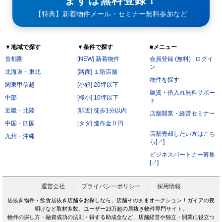
まずは無料登録！
【特典】新着物件メール・セミナー無料参加など
▼地域で探す
▼条件で探す
■メニュー
首都圏
[NEW] 新着物件
会員登録 (無料)
|
ログイ
ン
北海道・東北
[路面] １階店舗
物件を探す
関東甲信越
[小箱] 20坪以下
融資・借入れ無料サポー
中部
[極小] 10坪以下
ト
近畿・北陸
[駅近] 徒歩1分以内
店舗開業・経営セミナー
中国・四国
[タダ] 造作金０円
店舗売却したい方はこち
九州・沖縄
ら[↗]
ビジネスパートナー募集
[↗]
運営会社
プライバシーポリシー
採用情報
居抜き物件・飲食居抜き店舗をお探しなら、店舗そのままオークション！ガイアの夜
明けなど取材多数、ユーザー13万超の居抜き物件専門サイト。
物件の探し方・融資成功の法則・得する助成金など、店舗経営や独立・開業に役立つ