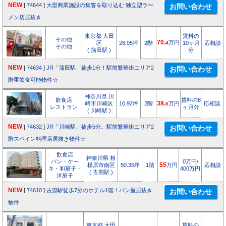
NEW
[
74644
]
大型商業施設の集客を取り込む 独立型ラー
メン店居抜き
東京都 大田
賃料の
その他
70.
万円
区
28.05坪
2階
4
10ヶ月
応相談
その他
( 蒲田駅 )
分
NEW
[
74634
]
JR「蒲田駅」徒歩1分！駅前繁華街エリア2
階重飲食可能物件☆
神奈川県 川
飲食店
賃料の8
崎市川崎区
10.92坪
2階
38.
万円
応相談
5
レストラン
ヶ月分
( 川崎駅 )
NEW
[
74632
]
JR「川崎駅」徒歩5分。駅前繁華街エリア2
階スペイン料理店居抜き物件☆
飲食店
神奈川県 相
パン・ケー
0万円/
模原市南区
50.35坪
1階
55
万円
応相談
キ・和菓子・
400万円
( 古淵駅 )
洋菓子
NEW
[
74610
]
古淵駅徒歩7分のホテル1階！パン屋居抜き
物件
東京都 大田
賃料の