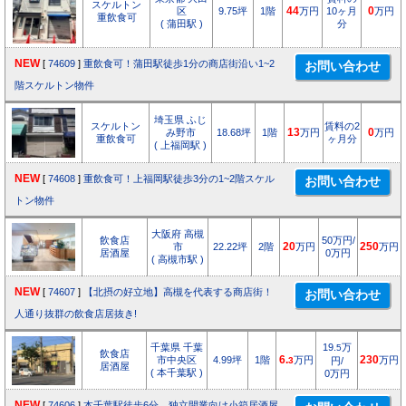
スケルトン
区
9.75坪
1階
44
万円
10ヶ月
0
万円
重飲食可
( 蒲田駅 )
分
NEW
[
74609
]
重飲食可！蒲田駅徒歩1分の商店街沿い1~2
階スケルトン物件
埼玉県 ふじ
スケルトン
賃料の2
み野市
18.68坪
1階
13
万円
0
万円
重飲食可
ヶ月分
( 上福岡駅 )
NEW
[
74608
]
重飲食可！上福岡駅徒歩3分の1~2階スケル
トン物件
大阪府 高槻
飲食店
50万円/
市
22.22坪
2階
20
万円
250
万円
居酒屋
0万円
( 高槻市駅 )
NEW
[
74607
]
【北摂の好立地】高槻を代表する商店街！
人通り抜群の飲食店居抜き!
千葉県 千葉
19.
万
5
飲食店
市中央区
4.99坪
1階
6.
万円
230
万円
3
円/
居酒屋
( 本千葉駅 )
0万円
NEW
[
74606
]
本千葉駅徒歩6分 独立開業向け小箱居酒屋