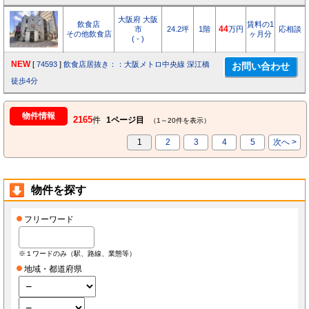
大阪府 大阪
飲食店
賃料の1
市
24.2坪
1階
44
万円
応相談
その他飲食店
ヶ月分
( - )
NEW
[
74593
]
飲食店居抜き：：大阪メトロ中央線 深江橋
徒歩4分
物件情報
2165
件
1ページ目
（1～20件を表示）
1
2
3
4
5
次へ >
物件を探す
フリーワード
※１ワードのみ（駅、路線、業態等）
地域・都道府県