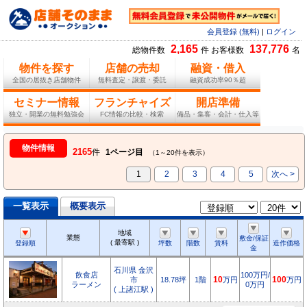
会員登録 (無料)
|
ログイン
2,165
137,776
総物件数
件 お客様数
名
物件を探す
店舗の売却
融資・借入
全国の居抜き店舗物件
無料査定・譲渡・委託
融資成功率90％超
セミナー情報
フランチャイズ
開店準備
独立・開業の無料勉強会
FC情報の比較・検索
備品・集客・会計・仕入等
物件情報
2165
件
1ページ目
（1～20件を表示）
1
2
3
4
5
次へ >
一覧表示
概要表示
地域
業態
敷金/保証
( 最寄駅 )
登録順
坪数
階数
賃料
造作価格
金
石川県 金沢
飲食店
100万円/
市
18.78坪
1階
10
万円
100
万円
ラーメン
0万円
( 上諸江駅 )