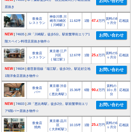
居抜き
神奈川県 川
飲食店
賃料の8
崎市川崎区
11.62坪
1階
47.
万円
応相談
3
レストラン
ヶ月分
( 川崎駅 )
NEW
[
74605
]
JR「川崎駅」徒歩5分。駅前繁華街エリア1
階スペイン料理店居抜き物件☆
東京都 江戸
飲食店
賃料の5
川区
12.67坪
1階
25.
万円
応相談
3
レストラン
ヶ月分
( 瑞江駅 )
NEW
[
74604
]
都営新宿線「瑞江駅」徒歩3分。駅近好立地
1階洋食店居抜き物件☆
東京都 渋谷
賃料の
飲食店
区
15.36坪
6階
90.
万円
10ヶ月
応相談
2
バー
( 恵比寿駅 )
分
NEW
[
74603
]
JR「恵比寿駅」徒歩2分。駅前繁華街エリ
ア6階バー居抜き物件☆
東京都 品川
飲食店
賃料の6
25.
万円
区
10.15坪
1階
3
応相談
焼肉
ヶ月分
( 大井町駅 )