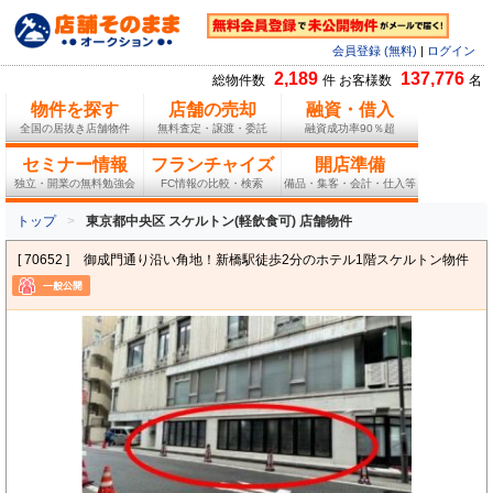
会員登録 (無料)
|
ログイン
2,189
137,776
総物件数
件 お客様数
名
物件を探す
店舗の売却
融資・借入
全国の居抜き店舗物件
無料査定・譲渡・委託
融資成功率90％超
セミナー情報
フランチャイズ
開店準備
独立・開業の無料勉強会
FC情報の比較・検索
備品・集客・会計・仕入等
トップ
東京都中央区 スケルトン(軽飲食可) 店舗物件
[ 70652 ]
御成門通り沿い角地！新橋駅徒歩2分のホテル1階スケルトン物件