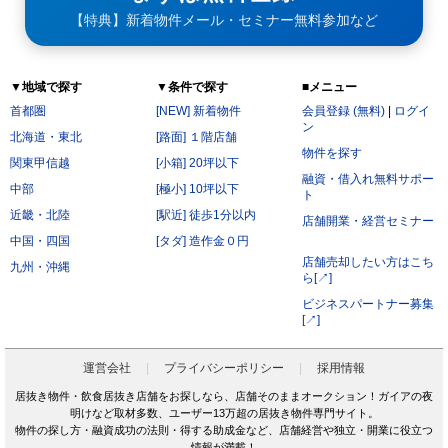
【特典】新着物件メール・セミナー無料参加など
▼地域で探す
▼条件で探す
■メニュー
首都圏
[NEW] 新着物件
会員登録 (無料)
|
ログイ
ン
北海道・東北
[路面] １階店舗
物件を探す
関東甲信越
[小箱] 20坪以下
融資・借入れ無料サポー
中部
[極小] 10坪以下
ト
近畿・北陸
[駅近] 徒歩1分以内
店舗開業・経営セミナー
中国・四国
[タダ] 造作金０円
店舗売却したい方はこち
九州・沖縄
ら[↗]
ビジネスパートナー募集
[↗]
運営会社
プライバシーポリシー
採用情報
居抜き物件・飲食居抜き店舗をお探しなら、店舗そのままオークション！ガイアの夜
明けなど取材多数、ユーザー13万超の居抜き物件専門サイト。
物件の探し方・融資成功の法則・得する助成金など、店舗経営や独立・開業に役立つ
情報が満載！