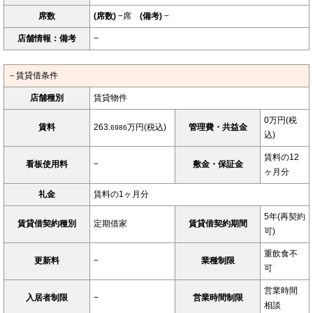
席数
(席数)
−席
(備考)
−
店舗情報：備考
−
－賃貸借条件
店舗種別
賃貸物件
0万円(税
賃料
263.
万円(税込)
管理費・共益金
6986
込)
賃料の12
看板使用料
−
敷金・保証金
ヶ月分
礼金
賃料の1ヶ月分
5年(再契約
賃貸借契約種別
定期借家
賃貸借契約期間
可)
重飲食不
更新料
−
業種制限
可
営業時間
入居者制限
−
営業時間制限
相談