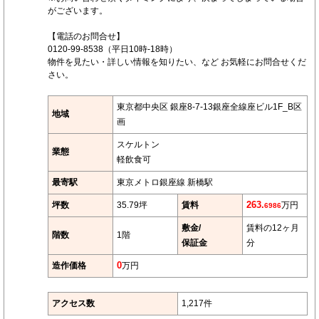
がございます。
【電話のお問合せ】
0120-99-8538（平日10時-18時）
物件を見たい・詳しい情報を知りたい、など お気軽にお問合せくだ
さい。
東京都中央区 銀座8-7-13銀座全線座ビル1F_B区
地域
画
スケルトン
業態
軽飲食可
最寄駅
東京メトロ銀座線 新橋駅
坪数
35.79坪
賃料
263.
万円
6986
敷金/
賃料の12ヶ月
階数
1階
保証金
分
造作価格
0
万円
アクセス数
1,217件