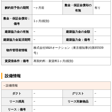
敷金・保証金償却の
解約前予告の期間
−ヶ月前
有り
有無
敷金・保証金償却：
1ヶ月(税別)
備考
建築協力金の有無
−
建築協力金の金額
−
建築協力金返済期間
−
建築協力金：備考
−
株式会社M&Aオークション（東京都知事(4)第85509
物件管理者情報
号）
賃貸借条件：備考
再契約料：新賃料1ヶ月(税別)
設備情報
－設備情報
ダクト
−
グリスト
−
リース残高
−
リース対象物品
−
リース：備考
−