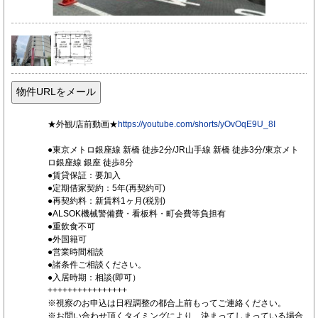
★外観/店前動画★
https://youtube.com/shorts/yOvOqE9U_8I
●東京メトロ銀座線 新橋 徒歩2分/JR山手線 新橋 徒歩3分/東京メト
ロ銀座線 銀座 徒歩8分
●賃貸保証：要加入
●定期借家契約：5年(再契約可)
●再契約料：新賃料1ヶ月(税別)
●ALSOK機械警備費・看板料・町会費等負担有
●重飲食不可
●外国籍可
●営業時間相談
●諸条件ご相談ください。
●入居時期：相談(即可）
++++++++++++++++
※視察のお申込は日程調整の都合上前もってご連絡ください。
※お問い合わせ頂くタイミングにより、決まってしまっている場合