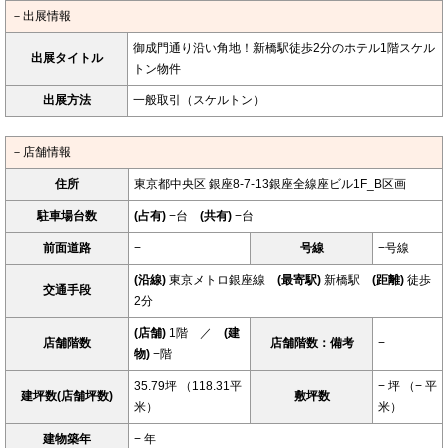
－出展情報
御成門通り沿い角地！新橋駅徒歩2分のホテル1階スケル
出展タイトル
トン物件
出展方法
一般取引（スケルトン）
－店舗情報
住所
東京都中央区 銀座8-7-13銀座全線座ビル1F_B区画
駐車場台数
(占有)
−台
(共有)
−台
前面道路
−
号線
−号線
(沿線)
東京メトロ銀座線
(最寄駅)
新橋駅
(距離)
徒歩
交通手段
2分
(店舗)
1階 ／
(建
店舗階数
店舗階数：備考
−
物)
−階
35.79坪 （118.31平
− 坪 （− 平
建坪数(店舗坪数)
敷坪数
米）
米）
建物築年
− 年