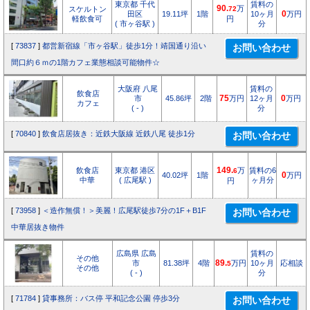
東京都 千代
賃料の
90.
万
スケルトン
72
田区
19.11坪
1階
10ヶ月
0
万円
軽飲食可
円
( 市ヶ谷駅 )
分
[
73837
]
都営新宿線「市ヶ谷駅」徒歩1分！靖国通り沿い
間口約６ｍの1階カフェ業態相談可能物件☆
大阪府 八尾
賃料の
飲食店
市
45.86坪
2階
75
万円
12ヶ月
0
万円
カフェ
( - )
分
[
70840
]
飲食店居抜き：近鉄大阪線 近鉄八尾 徒歩1分
飲食店
東京都 港区
149.
万
賃料の6
6
40.02坪
1階
0
万円
中華
( 広尾駅 )
ヶ月分
円
[
73958
]
＜造作無償！＞美麗！広尾駅徒歩7分の1F＋B1F
中華居抜き物件
広島県 広島
賃料の
その他
市
81.38坪
4階
89.
万円
10ヶ月
応相談
5
その他
( - )
分
[
71784
]
貸事務所：バス停 平和記念公園 停歩3分