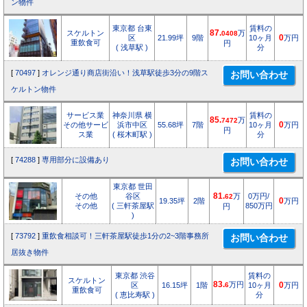
ン物件
東京都 台東
賃料の
スケルトン
87.
万
0408
区
21.99坪
9階
10ヶ月
0
万円
重飲食可
円
( 浅草駅 )
分
[
70497
]
オレンジ通り商店街沿い！浅草駅徒歩3分の9階ス
ケルトン物件
サービス業
神奈川県 横
賃料の
85.
万
7472
その他サービ
浜市中区
55.68坪
7階
10ヶ月
0
万円
円
ス業
( 桜木町駅 )
分
[
74288
]
専用部分に設備あり
東京都 世田
その他
谷区
81.
万
0万円/
62
19.35坪
2階
0
万円
その他
( 三軒茶屋駅
850万円
円
)
[
73792
]
重飲食相談可！三軒茶屋駅徒歩1分の2~3階事務所
居抜き物件
東京都 渋谷
賃料の
スケルトン
83.
万円
区
16.15坪
1階
6
10ヶ月
0
万円
重飲食可
( 恵比寿駅 )
分