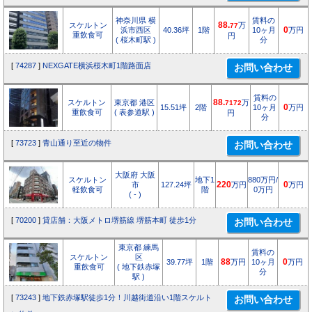
神奈川県 横
賃料の
スケルトン
88.
万
77
浜市西区
40.36坪
1階
10ヶ月
0
万円
重飲食可
円
( 桜木町駅 )
分
[
74287
]
NEXGATE横浜桜木町1階路面店
賃料の
スケルトン
東京都 港区
88.
万
7172
15.51坪
2階
10ヶ月
0
万円
重飲食可
( 表参道駅 )
円
分
[
73723
]
青山通り至近の物件
大阪府 大阪
スケルトン
地下1
880万円/
市
127.24坪
220
万円
0
万円
軽飲食可
階
0万円
( - )
[
70200
]
貸店舗：大阪メトロ堺筋線 堺筋本町 徒歩1分
東京都 練馬
賃料の
スケルトン
区
39.77坪
1階
88
万円
10ヶ月
0
万円
重飲食可
( 地下鉄赤塚
分
駅 )
[
73243
]
地下鉄赤塚駅徒歩1分！川越街道沿い1階スケルト