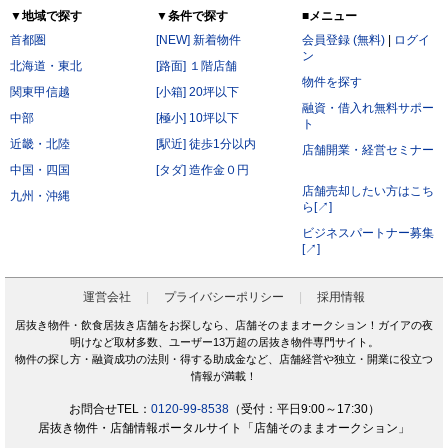
▼地域で探す
▼条件で探す
■メニュー
首都圏
[NEW] 新着物件
会員登録 (無料)
|
ログイ
ン
北海道・東北
[路面] １階店舗
物件を探す
関東甲信越
[小箱] 20坪以下
融資・借入れ無料サポー
中部
[極小] 10坪以下
ト
近畿・北陸
[駅近] 徒歩1分以内
店舗開業・経営セミナー
中国・四国
[タダ] 造作金０円
店舗売却したい方はこち
九州・沖縄
ら[↗]
ビジネスパートナー募集
[↗]
運営会社
プライバシーポリシー
採用情報
居抜き物件・飲食居抜き店舗をお探しなら、店舗そのままオークション！ガイアの夜
明けなど取材多数、ユーザー13万超の居抜き物件専門サイト。
物件の探し方・融資成功の法則・得する助成金など、店舗経営や独立・開業に役立つ
情報が満載！
お問合せTEL：
0120-99-8538
（受付：平日9:00～17:30）
居抜き物件・店舗情報ポータルサイト「店舗そのままオークション」