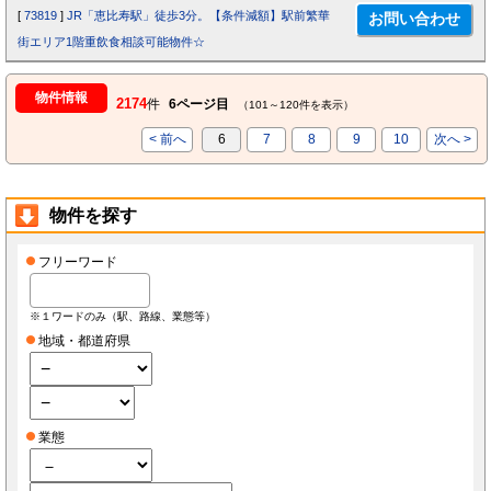
[
73819
]
JR「恵比寿駅」徒歩3分。【条件減額】駅前繁華
街エリア1階重飲食相談可能物件☆
物件情報
2174
件
6ページ目
（101～120件を表示）
< 前へ
6
7
8
9
10
次へ >
物件を探す
フリーワード
※１ワードのみ（駅、路線、業態等）
地域・都道府県
業態