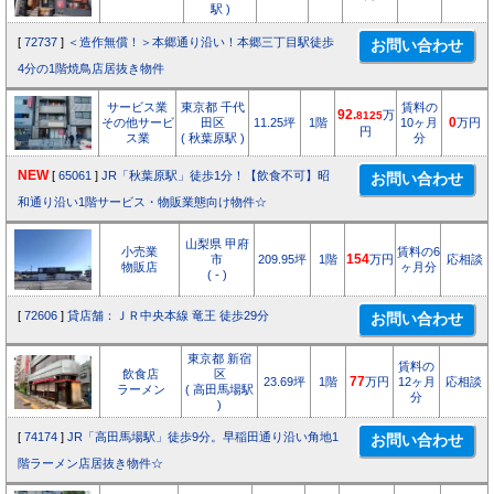
駅 )
[
72737
]
＜造作無償！＞本郷通り沿い！本郷三丁目駅徒歩
4分の1階焼鳥店居抜き物件
サービス業
東京都 千代
賃料の
92.
万
8125
その他サービ
田区
11.25坪
1階
10ヶ月
0
万円
円
ス業
( 秋葉原駅 )
分
NEW
[
65061
]
JR「秋葉原駅」徒歩1分！【飲食不可】昭
和通り沿い1階サービス・物販業態向け物件☆
山梨県 甲府
小売業
賃料の6
市
209.95坪
1階
154
万円
応相談
物販店
ヶ月分
( - )
[
72606
]
貸店舗：ＪＲ中央本線 竜王 徒歩29分
東京都 新宿
賃料の
飲食店
区
23.69坪
1階
77
万円
12ヶ月
応相談
ラーメン
( 高田馬場駅
分
)
[
74174
]
JR「高田馬場駅」徒歩9分。早稲田通り沿い角地1
階ラーメン店居抜き物件☆