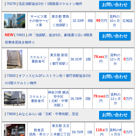
[
70278
]
洗足池駅徒歩2分！1階路面スケルトン物件
サービス業
東京都 豊島
賃料の
その他サービ
区
32.33坪
8階
99
万円
10ヶ月
応相談
ス業
( 池袋駅 )
分
NEW
[
74551
]
JR「池袋駅」徒歩5分。劇場通り沿い8階美
容整体居抜き物件☆
東京都 新宿
賃料の
79.
万
スケルトン
882
区
36.31坪
1階
12ヶ月
0
万円
重飲食可
円
( 都庁前駅 )
分
[
73002
]
オフィスビル1Fレストラン街！都庁前駅徒歩2分
の1階スケルトン物件
神奈川県 横浜
賃料の
79.
万
スケルトン
市中区
5465
26.78坪
2階
12ヶ月
0
万円
重飲食可
( 元町・中華
円
分
街駅 )
[
73826
]
みなとみらい線「元町・中華街駅」至近
東京都 文京
飲食店
区
118.
万
賃料の8
8
59.75坪
1階
0
万円
焼鳥・串カツ
( 本郷三丁目
ヶ月分
円