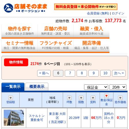
会員登録 (無料)
|
ログイン
2,174
137,773
総物件数
件 お客様数
名
物件を探す
店舗の売却
融資・借入
全国の居抜き店舗物件
無料査定・譲渡・委託
融資成功率90％超
セミナー情報
フランチャイズ
開店準備
独立・開業の無料勉強会
FC情報の比較・検索
備品・集客・会計・仕入等
物件情報
2174
件
6ページ目
（101～120件を表示）
< 前へ
6
7
8
9
10
次へ >
一覧表示
概要表示
地域
業態
敷金/保証
( 最寄駅 )
登録順
坪数
階数
賃料
造作価格
金
東京都 大田
賃料の
スケルトン
区
20.29坪
1階
66
万円
15ヶ月
0
万円
重飲食可
( 洗足池駅 )
分