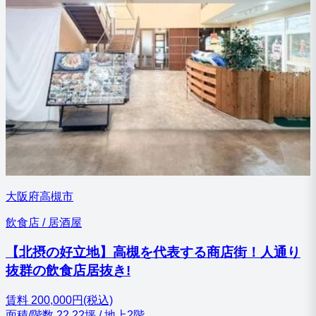
大阪府高槻市
飲食店 / 居酒屋
【北摂の好立地】高槻を代表する商店街！人通り
抜群の飲食店居抜き!
賃料
200,000円(税込)
面積/階数
22.22坪 / 地上2階