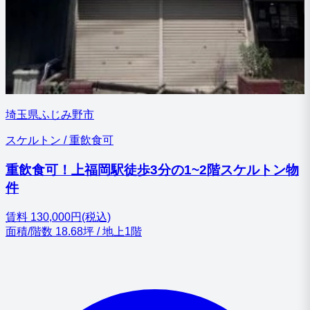
埼玉県ふじみ野市
スケルトン / 重飲食可
重飲食可！上福岡駅徒歩3分の1~2階スケルトン物
件
賃料
130,000円(税込)
面積/階数
18.68坪 / 地上1階