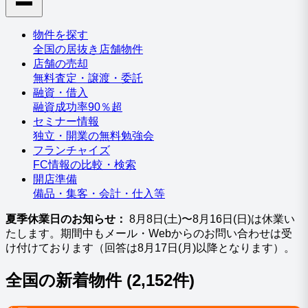
物件を探す
全国の居抜き店舗物件
店舗の売却
無料査定・譲渡・委託
融資・借入
融資成功率90％超
セミナー情報
独立・開業の無料勉強会
フランチャイズ
FC情報の比較・検索
開店準備
備品・集客・会計・仕入等
夏季休業日のお知らせ：
8月8日(土)〜8月16日(日)は休業い
たします。期間中もメール・Webからのお問い合わせは受
け付けております（回答は8月17日(月)以降となります）。
全国の新着物件
(2,152件)