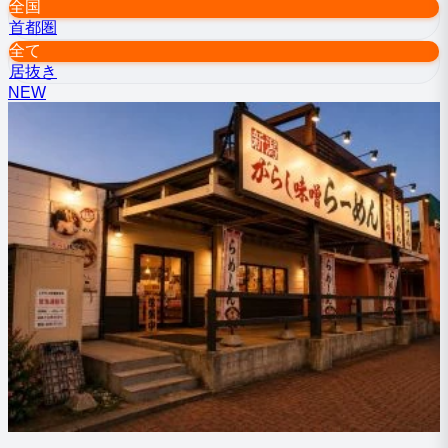
全国
首都圏
全て
居抜き
NEW