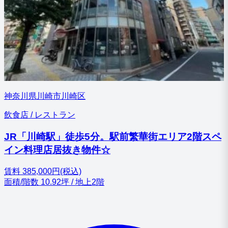
神奈川県川崎市川崎区
飲食店 / レストラン
JR「川崎駅」徒歩5分。駅前繁華街エリア2階スペ
イン料理店居抜き物件☆
賃料
385,000円(税込)
面積/階数
10.92坪 / 地上2階