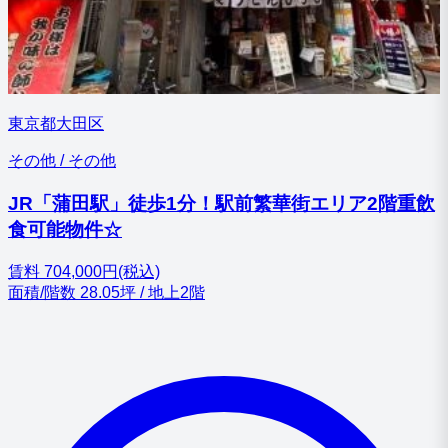
東京都大田区
その他 / その他
JR「蒲田駅」徒歩1分！駅前繁華街エリア2階重飲
食可能物件☆
賃料
704,000円(税込)
面積/階数
28.05坪 / 地上2階