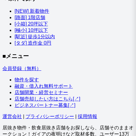
[NEW] 新着物件
[路面] 1階店舗
[小箱] 20坪以下
[極小] 10坪以下
[駅近] 徒歩1分以内
[タダ] 造作金 0円
■メニュー
会員登録（無料）
物件を探す
融資・借入れ無料サポート
店舗開業・経営セミナー
店舗売却したい方はこちら[↗]
ビジネスパートナー募集[↗]
運営会社
|
プライバシーポリシー
|
採用情報
居抜き物件・飲食居抜き店舗をお探しなら、店舗そのままオ
ークション！ガイアの夜明けなど取材多数、ユーザー13万