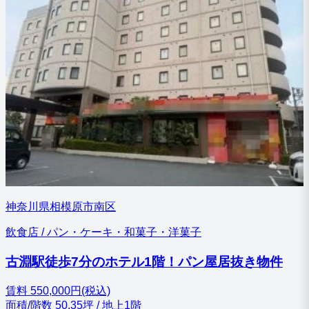
神奈川県相模原市南区
飲食店 / パン・ケーキ・和菓子・洋菓子
古淵駅徒歩7分のホテル1階！パン屋居抜き物件
賃料
550,000円(税込)
面積/階数
50.35坪 / 地上1階