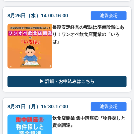
8月26日（水）14:00-16:00
池袋会場
長期安定経営の秘訣は準備段階にあ
り！ワンオペ飲食店開業の「いろ
は」
▶ 詳細・お申込みはこちら
8月31日（月）15:30-17:00
池袋会場
飲食店開業 集中講座②『物件探しと
資金調達』