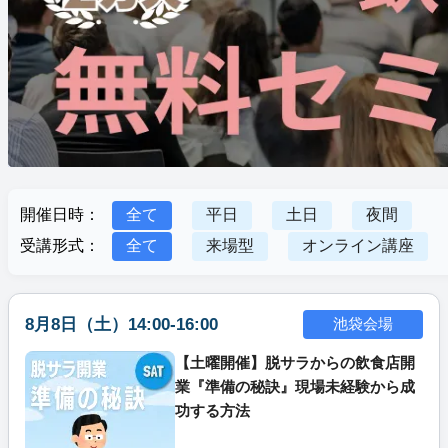
開催日時：
全て
平日
土日
夜間
受講形式：
全て
来場型
オンライン講座
8月8日（土）14:00-16:00
池袋会場
【土曜開催】脱サラからの飲食店開
業『準備の秘訣』現場未経験から成
功する方法