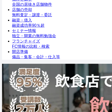
全国の居抜き店舗物件
店舗の売却
無料査定・譲渡・委託
融資・借入
融資成功率90％超
セミナー情報
独立・開業の無料勉強会
フランチャイズ
FC情報の比較・検索
開店準備
備品・集客・会計・仕入等