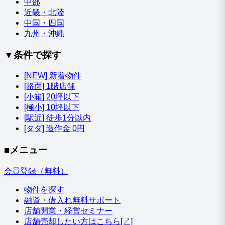
中部
近畿・北陸
中国・四国
九州・沖縄
▼条件で探す
[NEW] 新着物件
[路面] 1階店舗
[小箱] 20坪以下
[極小] 10坪以下
[駅近] 徒歩1分以内
[タダ] 造作金 0円
■メニュー
会員登録（無料）
物件を探す
融資・借入れ無料サポート
店舗開業・経営セミナー
店舗売却したい方はこちら[↗]