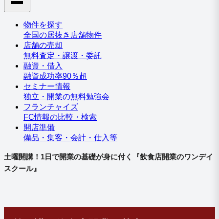
物件を探す
全国の居抜き店舗物件
店舗の売却
無料査定・譲渡・委託
融資・借入
融資成功率90％超
セミナー情報
独立・開業の無料勉強会
フランチャイズ
FC情報の比較・検索
開店準備
備品・集客・会計・仕入等
土曜開講！1日で開業の基礎が身に付く『飲食店開業のワンデイ
スクール』