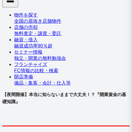
物件を探す
全国の居抜き店舗物件
店舗の売却
無料査定・譲渡・委託
融資・借入
融資成功率90％超
セミナー情報
独立・開業の無料勉強会
フランチャイズ
FC情報の比較・検索
開店準備
備品・集客・会計・仕入等
【夜間開催】本当に知らないままで大丈夫！？『開業資金の基
礎知識』