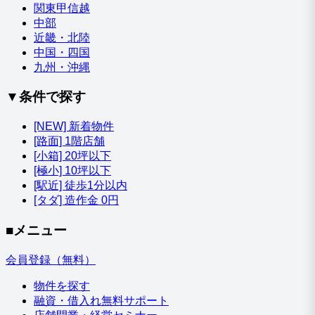
関東甲信越
中部
近畿・北陸
中国・四国
九州・沖縄
▼条件で探す
[NEW] 新着物件
[路面] 1階店舗
[小箱] 20坪以下
[極小] 10坪以下
[駅近] 徒歩1分以内
[タダ] 造作金 0円
■メニュー
会員登録（無料）
物件を探す
融資・借入れ無料サポート