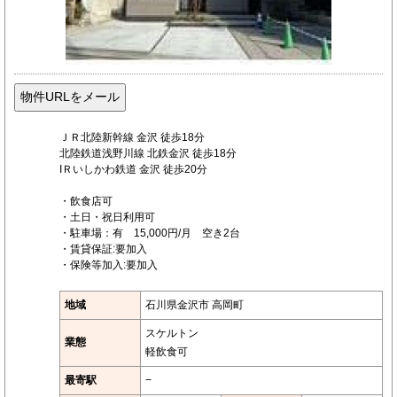
ＪＲ北陸新幹線 金沢 徒歩18分
北陸鉄道浅野川線 北鉄金沢 徒歩18分
IＲいしかわ鉄道 金沢 徒歩20分
・飲食店可
・土日・祝日利用可
・駐車場：有 15,000円/月 空き2台
・賃貸保証:要加入
・保険等加入:要加入
地域
石川県金沢市 高岡町
スケルトン
業態
軽飲食可
最寄駅
−