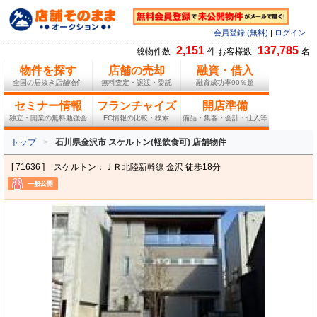
会員登録 (無料)
|
ログイン
2,151
137,785
総物件数
件 お客様数
名
物件を探す
店舗の売却
融資・借入
全国の居抜き店舗物件
無料査定・譲渡・委託
融資成功率90％超
セミナー情報
フランチャイズ
開店準備
独立・開業の無料勉強会
FC情報の比較・検索
備品・集客・会計・仕入等
トップ
石川県金沢市 スケルトン(軽飲食可) 店舗物件
[ 71636 ]
スケルトン：ＪＲ北陸新幹線 金沢 徒歩18分