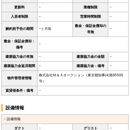
更新料
−
業種制限
−
入居者制限
−
営業時間制限
−
敷金・保証金償却の
解約前予告の期間
−ヶ月前
−
有無
敷金・保証金償却：
−
備考
建築協力金の有無
−
建築協力金の金額
−
建築協力金返済期間
−
建築協力金：備考
−
株式会社Ｍ＆Ａオークション（東京都知事(4)第85509
物件管理者情報
号）
賃貸借条件：備考
−
設備情報
－設備情報
ダクト
−
グリスト
−