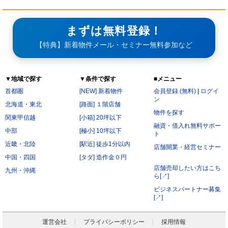
まずは無料登録！
【特典】新着物件メール・セミナー無料参加など
▼地域で探す
▼条件で探す
■メニュー
首都圏
[NEW] 新着物件
会員登録 (無料)
|
ログイ
ン
北海道・東北
[路面] １階店舗
物件を探す
関東甲信越
[小箱] 20坪以下
融資・借入れ無料サポー
中部
[極小] 10坪以下
ト
近畿・北陸
[駅近] 徒歩1分以内
店舗開業・経営セミナー
中国・四国
[タダ] 造作金０円
店舗売却したい方はこち
九州・沖縄
ら[↗]
ビジネスパートナー募集
[↗]
運営会社
プライバシーポリシー
採用情報