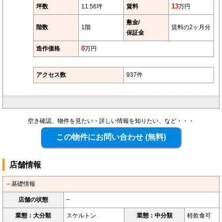
坪数
11.56坪
賃料
13
万円
敷金/
階数
1階
賃料の2ヶ月分
保証金
造作価格
0
万円
アクセス数
937件
空き確認、物件を見たい・詳しい情報を知りたい、など・・・
店舗情報
－基礎情報
店舗の状態
−
業態：大分類
スケルトン
業態：中分類
軽飲食可