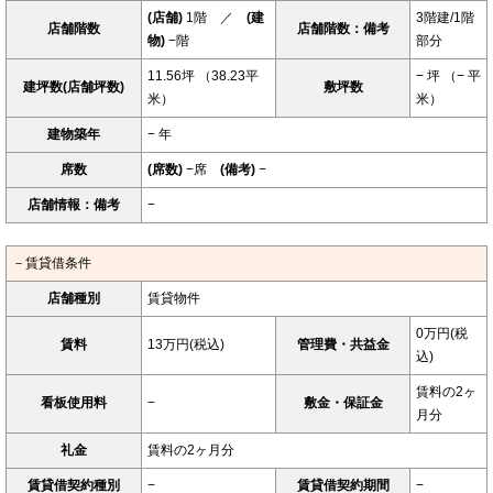
(店舗)
1階 ／
(建
3階建/1階
店舗階数
店舗階数：備考
物)
−階
部分
11.56坪 （38.23平
− 坪 （− 平
建坪数(店舗坪数)
敷坪数
米）
米）
建物築年
− 年
席数
(席数)
−席
(備考)
−
店舗情報：備考
−
－賃貸借条件
店舗種別
賃貸物件
0万円(税
賃料
13万円(税込)
管理費・共益金
込)
賃料の2ヶ
看板使用料
−
敷金・保証金
月分
礼金
賃料の2ヶ月分
賃貸借契約種別
−
賃貸借契約期間
−