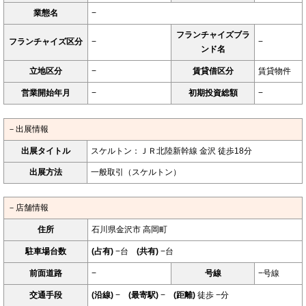
業態名
−
フランチャイズブラ
フランチャイズ区分
−
−
ンド名
立地区分
−
賃貸借区分
賃貸物件
営業開始年月
−
初期投資総額
−
－出展情報
出展タイトル
スケルトン：ＪＲ北陸新幹線 金沢 徒歩18分
出展方法
一般取引（スケルトン）
－店舗情報
住所
石川県金沢市 高岡町
駐車場台数
(占有)
−台
(共有)
−台
前面道路
−
号線
−号線
交通手段
(沿線)
−
(最寄駅)
−
(距離)
徒歩 −分