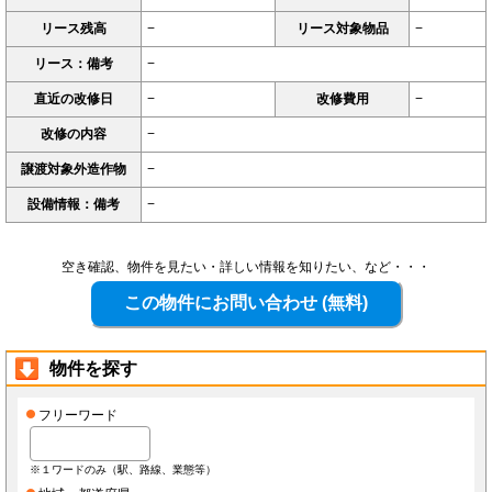
リース残高
−
リース対象物品
−
リース：備考
−
直近の改修日
−
改修費用
−
改修の内容
−
譲渡対象外造作物
−
設備情報：備考
−
空き確認、物件を見たい・詳しい情報を知りたい、など・・・
物件を探す
フリーワード
※１ワードのみ（駅、路線、業態等）