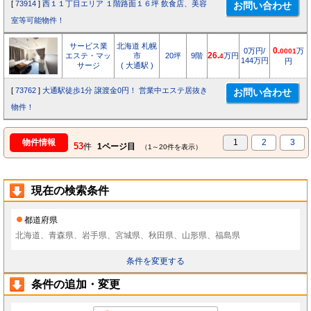
[
73914
]
西１１丁目エリア １階路面１６坪 飲食店、美容
室等可能物件！
サービス業
北海道 札幌
0万円/
0.
万
0001
エステ・マッ
市
20坪
9階
26.
万円
4
144万円
円
サージ
( 大通駅 )
[
73762
]
大通駅徒歩1分 譲渡金0円！ 営業中エステ居抜き
物件！
物件情報
1
2
3
53
件
1ページ目
（1～20件を表示）
現在の検索条件
都道府県
北海道、青森県、岩手県、宮城県、秋田県、山形県、福島県
条件を変更する
条件の追加・変更