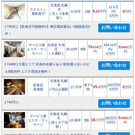
北海道 札幌
12.
万
6
スケルトン
市
6.
万円
6.01坪
1階
93
円/
0
万円
重飲食可
( 北１３条東
0万円
駅 )
[
74532
]
【飲食店可能物件‼】東区環状通沿い1階路面店6
坪！
サービス業
北海道 中央
434.
万
28
79.
万
0.
万
618
0001
エステ・マッ
区
36.19坪
8階
円/
円
円
サージ
( 大通駅 )
0万円
[
74488
]
大通エリア 区画内水廻りあり 駅前通り沿いのビ
ル8階36坪 エステ居抜き物件！
北海道 札幌
飲食店
市
地下1
100万円/
25.
万円
27.37坪
3
0
万円
居酒屋
( 円山公園駅
階
0万円
)
[
74475
]
−
北海道 札幌
サービス業
0.
万
市
68万円/
0001
18.
万円
エステ・マッ
24.36坪
3階
7
( 西１８丁目
0万円
円
サージ
駅 )