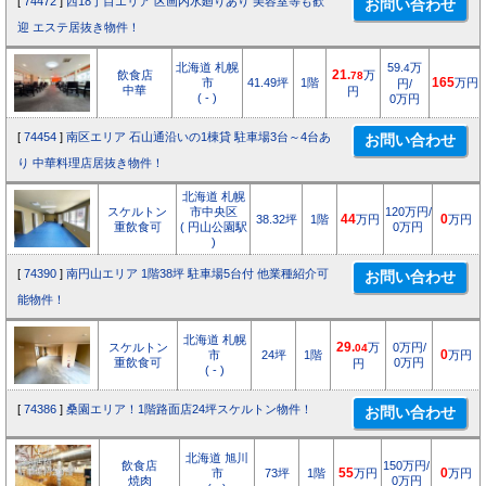
[
74472
]
西18丁目エリア 区画内水廻りあり 美容室等も歓
迎 エステ居抜き物件！
北海道 札幌
59.
万
4
飲食店
21.
万
78
市
41.49坪
1階
165
万円
円/
中華
円
( - )
0万円
[
74454
]
南区エリア 石山通沿いの1棟貸 駐車場3台～4台あ
り 中華料理店居抜き物件！
北海道 札幌
スケルトン
市中央区
120万円/
38.32坪
1階
44
万円
0
万円
重飲食可
( 円山公園駅
0万円
)
[
74390
]
南円山エリア 1階38坪 駐車場5台付 他業種紹介可
能物件！
北海道 札幌
スケルトン
29.
万
0万円/
04
市
24坪
1階
0
万円
重飲食可
0万円
円
( - )
[
74386
]
桑園エリア！1階路面店24坪スケルトン物件！
北海道 旭川
飲食店
150万円/
市
73坪
1階
55
万円
0
万円
焼肉
0万円