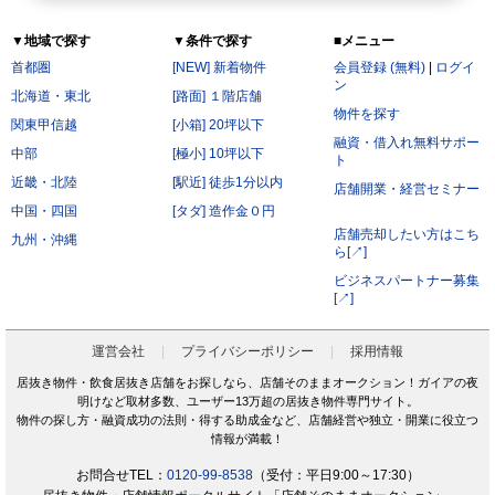
▼地域で探す
▼条件で探す
■メニュー
首都圏
[NEW] 新着物件
会員登録 (無料)
|
ログイ
ン
北海道・東北
[路面] １階店舗
物件を探す
関東甲信越
[小箱] 20坪以下
融資・借入れ無料サポー
中部
[極小] 10坪以下
ト
近畿・北陸
[駅近] 徒歩1分以内
店舗開業・経営セミナー
中国・四国
[タダ] 造作金０円
店舗売却したい方はこち
九州・沖縄
ら[↗]
ビジネスパートナー募集
[↗]
運営会社
プライバシーポリシー
採用情報
居抜き物件・飲食居抜き店舗をお探しなら、店舗そのままオークション！ガイアの夜
明けなど取材多数、ユーザー13万超の居抜き物件専門サイト。
物件の探し方・融資成功の法則・得する助成金など、店舗経営や独立・開業に役立つ
情報が満載！
お問合せTEL：
0120-99-8538
（受付：平日9:00～17:30）