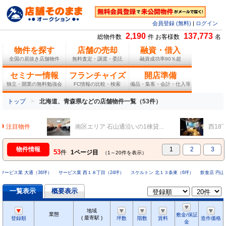
会員登録 (無料)
|
ログイン
2,190
137,773
総物件数
件 お客様数
名
物件を探す
店舗の売却
融資・借入
全国の居抜き店舗物件
無料査定・譲渡・委託
融資成功率90％超
セミナー情報
フランチャイズ
開店準備
独立・開業の無料勉強会
FC情報の比較・検索
備品・集客・会計・仕入等
トップ
北海道、青森県などの店舗物件一覧（53件）
注目物件
南区エリア 石山通沿いの1棟貸...
西18丁
物件情報
1
2
3
53
件
1ページ目
（1～20件を表示）
サービス業 大通（36坪）
サービス業 西１８丁目（24坪）
スケルトン 北１３条東（6坪）
飲食店 円山公
一覧表示
概要表示
地域
業態
敷金/保証
( 最寄駅 )
登録順
坪数
階数
賃料
造作価格
金