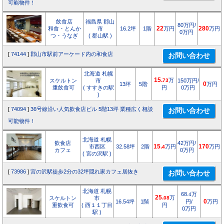
可能物件！
飲食店
福島県 郡山
80万円/
和食・とんか
市
16.2坪
1階
22
万円
280
万円
0万円
つ・うなぎ
( 郡山駅 )
[
74144
]
郡山市駅前アーケード内の和食店
北海道 札幌
15.
万
スケルトン
市
73
150万円/
13坪
5階
0
万円
重飲食可
( すすきの駅
円
0万円
)
[
74094
]
36号線沿い人気飲食店ビル 5階13坪 業種広く相談
可能物件！
北海道 札幌
飲食店
42万円/
市西区
32.58坪
2階
15.
万円
170
万円
4
カフェ
0万円
( 宮の沢駅 )
[
73986
]
宮の沢駅徒歩2分の32坪隠れ家カフェ居抜き
北海道 札幌
68.
万
4
25.
万
スケルトン
市
08
16.54坪
1階
円/
0
万円
重飲食可
( 西１１丁目
円
0万円
駅 )