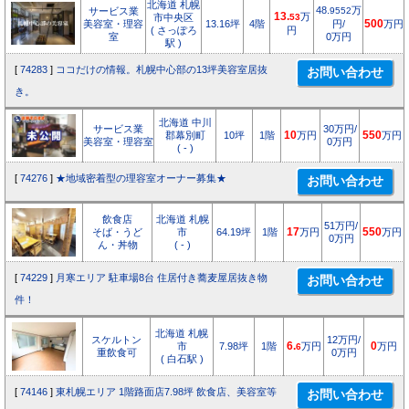
北海道 札幌
48.
万
サービス業
9552
13.
万
市中央区
53
美容室・理容
13.16坪
4階
円/
500
万円
( さっぽろ
円
室
0万円
駅 )
[
74283
]
ココだけの情報。札幌中心部の13坪美容室居抜
き。
北海道 中川
サービス業
30万円/
郡幕別町
10坪
1階
10
万円
550
万円
美容室・理容室
0万円
( - )
[
74276
]
★地域密着型の理容室オーナー募集★
飲食店
北海道 札幌
51万円/
そば・うど
市
64.19坪
1階
17
万円
550
万円
0万円
ん・丼物
( - )
[
74229
]
月寒エリア 駐車場8台 住居付き蕎麦屋居抜き物
件！
北海道 札幌
スケルトン
12万円/
市
7.98坪
1階
6.
万円
0
万円
6
重飲食可
0万円
( 白石駅 )
[
74146
]
東札幌エリア 1階路面店7.98坪 飲食店、美容室等