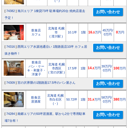
( - )
[
74382
]
旭川エリア 1棟貸73坪 駐車場約20台 焼肉店退去
予定！
北海道 札幌
飲食店
45万円/
市
10.1坪
1階
16.
万円
0
万円
5
カフェ
0万円
( 澄川駅 )
[
74316
]
西岡エリア水源池通沿い 1階路面店10坪 カフェ居
抜き物件！
飲食店
北海道 札幌
パン・ケー
39万円/
14.
万円
市西区
17.5坪
1階
3
100
万円
キ・和菓子・
0万円
( 宮の沢駅 )
洋菓子
[
74309
]
宮の沢界隈の1階路面17.5坪のパン屋さん
北海道 札幌
飲食店
58万円/
市白石区
50.72坪
1階
31.
万円
380
万円
9
居酒屋
0万円
( - )
[
74284
]
南郷エリアの50坪居酒屋。駅から2分で専用駐車
場7台有！