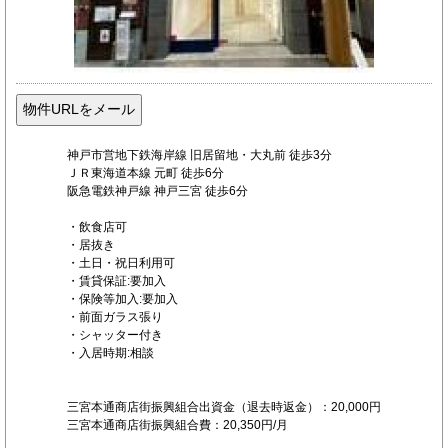
神戸市営地下鉄海岸線 旧居留地・大丸前 徒歩3分
ＪＲ東海道本線 元町 徒歩6分
阪急電鉄神戸線 神戸三宮 徒歩6分
・飲食店可
・居抜き
・土日・祝日利用可
・賃貸保証:要加入
・保険等加入:要加入
・前面ガラス張り
・シャッター付き
・入居時期:相談
三宮本通商店街振興組合出資金（退去時返金）：20,000円
三宮本通商店街振興組合費：20,350円/月