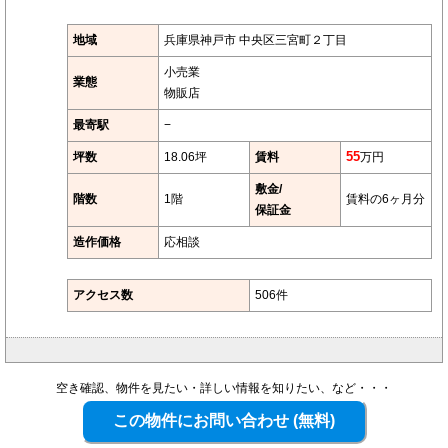
地域
兵庫県神戸市 中央区三宮町２丁目
小売業
業態
物販店
最寄駅
−
坪数
18.06坪
賃料
55
万円
敷金/
階数
1階
賃料の6ヶ月分
保証金
造作価格
応相談
アクセス数
506件
空き確認、物件を見たい・詳しい情報を知りたい、など・・・