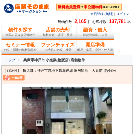
会員登録 (無料)
|
ログイン
2,165
137,781
総物件数
件 お客様数
名
物件を探す
店舗の売却
融資・借入
全国の居抜き店舗物件
無料査定・譲渡・委託
融資成功率90％超
セミナー情報
フランチャイズ
開店準備
独立・開業の無料勉強会
FC情報の比較・検索
備品・集客・会計・仕入等
トップ
兵庫県神戸市 小売業(物販店) 店舗物件
[ 73544 ]
貸店舗：神戸市営地下鉄海岸線 旧居留地・大丸前 徒歩3分