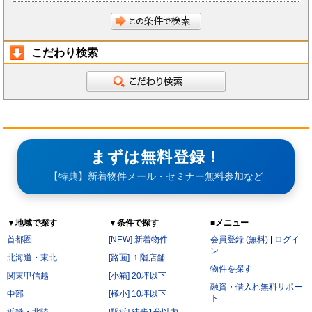
こだわり検索
まずは無料登録！
【特典】新着物件メール・セミナー無料参加など
▼地域で探す
▼条件で探す
■メニュー
首都圏
[NEW] 新着物件
会員登録 (無料)
|
ログイ
ン
北海道・東北
[路面] １階店舗
物件を探す
関東甲信越
[小箱] 20坪以下
融資・借入れ無料サポー
中部
[極小] 10坪以下
ト