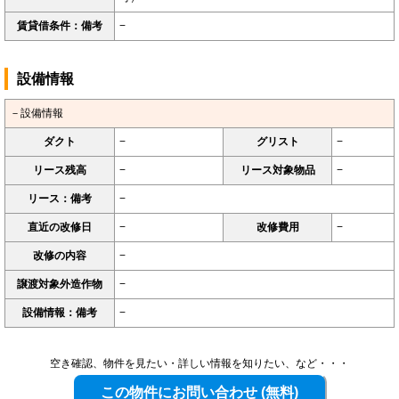
賃貸借条件：備考
−
設備情報
－設備情報
ダクト
−
グリスト
−
リース残高
−
リース対象物品
−
リース：備考
−
直近の改修日
−
改修費用
−
改修の内容
−
譲渡対象外造作物
−
設備情報：備考
−
空き確認、物件を見たい・詳しい情報を知りたい、など・・・