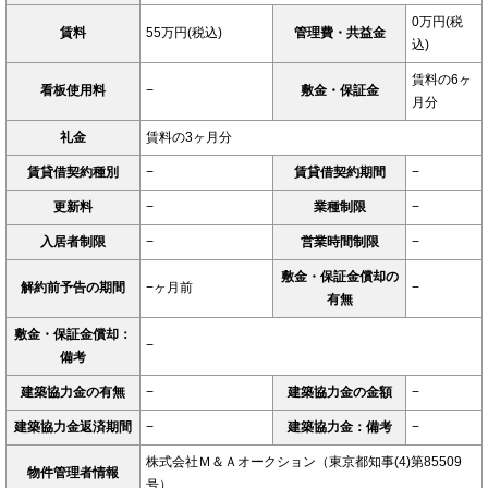
0万円(税
賃料
55万円(税込)
管理費・共益金
込)
賃料の6ヶ
看板使用料
−
敷金・保証金
月分
礼金
賃料の3ヶ月分
賃貸借契約種別
−
賃貸借契約期間
−
更新料
−
業種制限
−
入居者制限
−
営業時間制限
−
敷金・保証金償却の
解約前予告の期間
−ヶ月前
−
有無
敷金・保証金償却：
−
備考
建築協力金の有無
−
建築協力金の金額
−
建築協力金返済期間
−
建築協力金：備考
−
株式会社Ｍ＆Ａオークション（東京都知事(4)第85509
物件管理者情報
号）