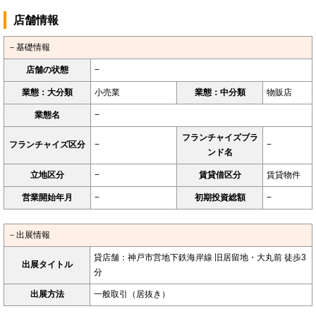
店舗情報
－基礎情報
店舗の状態
−
業態：大分類
小売業
業態：中分類
物販店
業態名
−
フランチャイズブラ
フランチャイズ区分
−
−
ンド名
立地区分
−
賃貸借区分
賃貸物件
営業開始年月
−
初期投資総額
−
－出展情報
貸店舗：神戸市営地下鉄海岸線 旧居留地・大丸前 徒歩3
出展タイトル
分
出展方法
一般取引（居抜き）