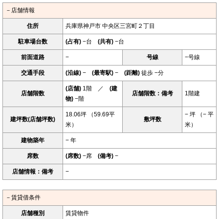
－店舗情報
住所
兵庫県神戸市 中央区三宮町２丁目
駐車場台数
(占有)
−台
(共有)
−台
前面道路
−
号線
−号線
交通手段
(沿線)
−
(最寄駅)
−
(距離)
徒歩 −分
(店舗)
1階 ／
(建
店舗階数
店舗階数：備考
1階建
物)
−階
18.06坪 （59.69平
− 坪 （− 平
建坪数(店舗坪数)
敷坪数
米）
米）
建物築年
− 年
席数
(席数)
−席
(備考)
−
店舗情報：備考
−
－賃貸借条件
店舗種別
賃貸物件