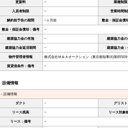
更新料
−
業種制限
入居者制限
−
営業時間制
解約前予告の期間
−ヶ月前
敷金・保証金償
敷金・保証金償却：備考
−
建築協力金の有無
−
建築協力金の
建築協力金返済期間
−
建築協力金：
物件管理者情報
株式会社Ｍ＆Ａオークション（東京都知事(4)第8550
賃貸借条件：備考
−
設備情報
－設備情報
ダクト
−
グリスト
リース残高
−
リース対象
リース：備考
−