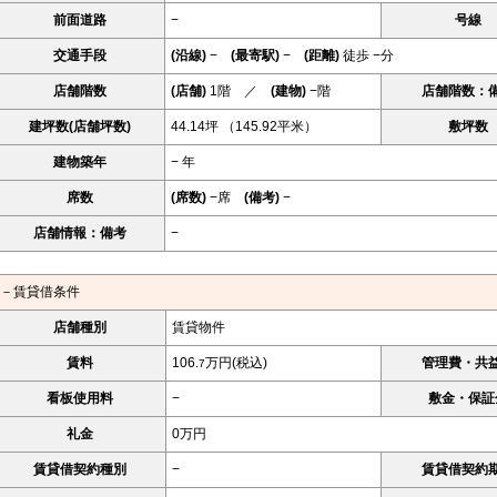
前面道路
−
号線
交通手段
(沿線)
−
(最寄駅)
−
(距離)
徒歩 −分
店舗階数
(店舗)
1階 ／
(建物)
−階
店舗階数：
建坪数(店舗坪数)
44.14坪 （145.92平米）
敷坪数
建物築年
− 年
席数
(席数)
−席
(備考)
−
店舗情報：備考
−
－賃貸借条件
店舗種別
賃貸物件
賃料
106.
万円(税込)
管理費・共
7
看板使用料
−
敷金・保証
礼金
0万円
賃貸借契約種別
−
賃貸借契約