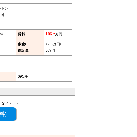
ルトン
食可
4坪
賃料
106.
万円
7
敷金/
77.
万円/
6
保証金
0万円
695件
、など・・・