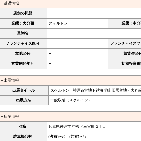
－基礎情報
店舗の状態
−
業態：大分類
スケルトン
業態：中分
業態名
−
フランチャイズ区分
−
フランチャイズブ
立地区分
−
賃貸借区
営業開始年月
−
初期投資総
－出展情報
出展タイトル
スケルトン：神戸市営地下鉄海岸線 旧居留地・大丸前
出展方法
一般取引（スケルトン）
－店舗情報
住所
兵庫県神戸市 中央区三宮町２丁目
駐車場台数
(占有)
−台
(共有)
−台