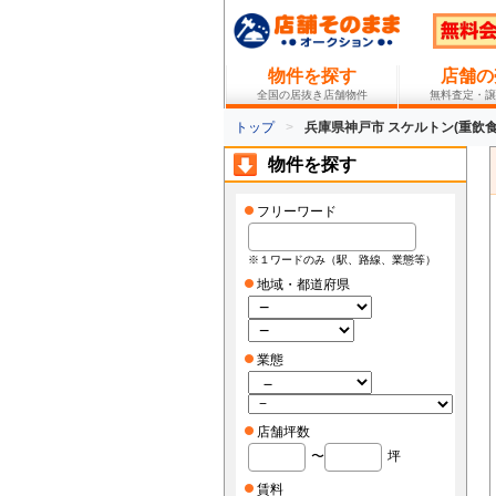
物件を探す
店舗の
全国の居抜き店舗物件
無料査定・譲
トップ
兵庫県神戸市 スケルトン(重飲食
物件を探す
フリーワード
※１ワードのみ（駅、路線、業態等）
地域・都道府県
業態
店舗坪数
〜
坪
賃料