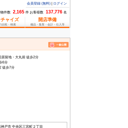
会員登録 (無料)
|
ログイン
2,165
137,776
総物件数
件 お客様数
名
ンチャイズ
開店準備
報の比較・検索
備品・集客・会計・仕入等
旧居留地・大丸前 徒歩2分
歩6分
 徒歩7分
り
県神戸市 中央区三宮町２丁目