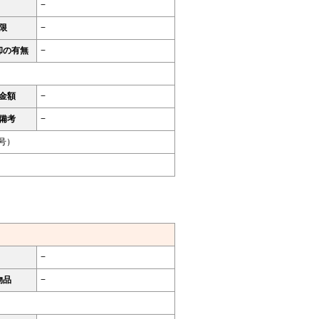
−
限
−
却の有無
−
金額
−
備考
−
9号）
−
物品
−