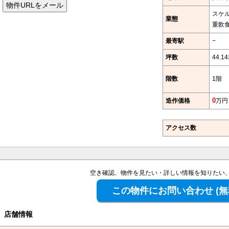
スケ
業態
重飲
最寄駅
−
坪数
44.1
階数
1階
造作価格
0
万円
アクセス数
空き確認、物件を見たい・詳しい情報を知りたい
店舗情報