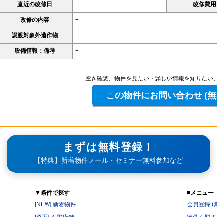
直近の改修日
−
改修費用
改修の内容
−
譲渡対象外造作物
−
設備情報：備考
−
空き確認、物件を見たい・詳しい情報を知りたい
まずは無料登録！
【特典】新着物件メール・セミナー無料参加など
▼条件で探す
■メニュー
[NEW] 新着物件
会員登録 (
[路面] １階店舗
物件を探す