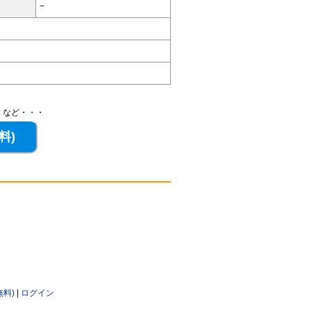
−
、など・・・
無料)
|
ログイン