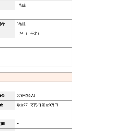
−号線
備考
3階建
− 坪 （− 平米）
益金
0万円(税込)
金
敷金77.
万円/保証金0万円
6
期間
−