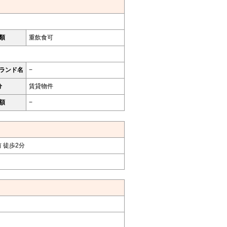
類
重飲食可
ランド名
−
分
賃貸物件
額
−
 徒歩2分