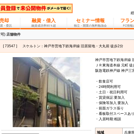
売却
融資・借入
セミナー情報
フラ
渡・委託
融資成功率90％超
独立・開業の無料勉強会
FC情
可) 店舗物件
[ 73547 ]
スケルトン：神戸市営地下鉄海岸線 旧居留地・大丸前 徒歩2分
神戸市営地下鉄海岸線 
ＪＲ東海道本線 元町 徒
阪急電鉄神戸線 神戸三宮
・飲食店可
・24時間利用可
・土日・祝日利用可
・賃貸保証:要加入
・保険等加入:要加入
・前面ガラス張り
・看板取付スペースあ
・入居時期:相談
地域
兵庫