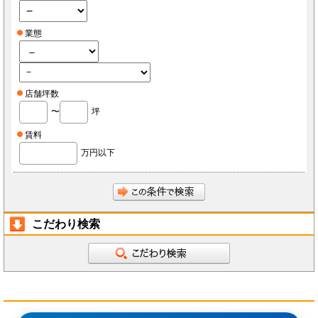
業態
店舗坪数
〜
坪
賃料
万円以下
こだわり検索