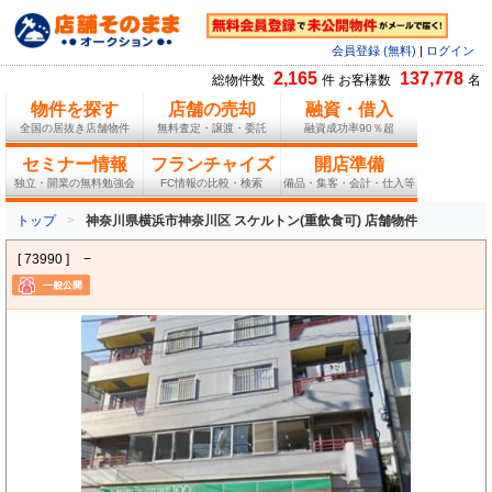
会員登録 (無料)
|
ログイン
2,165
137,778
総物件数
件 お客様数
名
物件を探す
店舗の売却
融資・借入
全国の居抜き店舗物件
無料査定・譲渡・委託
融資成功率90％超
セミナー情報
フランチャイズ
開店準備
独立・開業の無料勉強会
FC情報の比較・検索
備品・集客・会計・仕入等
トップ
神奈川県横浜市神奈川区 スケルトン(重飲食可) 店舗物件
[ 73990 ]
−