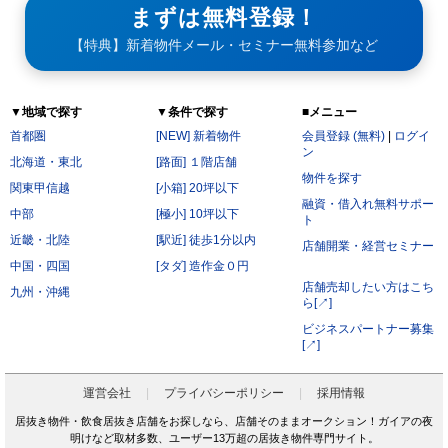
まずは無料登録！
【特典】新着物件メール・セミナー無料参加など
▼地域で探す
▼条件で探す
■メニュー
首都圏
[NEW] 新着物件
会員登録 (無料)
|
ログイ
ン
北海道・東北
[路面] １階店舗
物件を探す
関東甲信越
[小箱] 20坪以下
融資・借入れ無料サポー
中部
[極小] 10坪以下
ト
近畿・北陸
[駅近] 徒歩1分以内
店舗開業・経営セミナー
中国・四国
[タダ] 造作金０円
店舗売却したい方はこち
九州・沖縄
ら[↗]
ビジネスパートナー募集
[↗]
運営会社
プライバシーポリシー
採用情報
居抜き物件・飲食居抜き店舗をお探しなら、店舗そのままオークション！ガイアの夜
明けなど取材多数、ユーザー13万超の居抜き物件専門サイト。