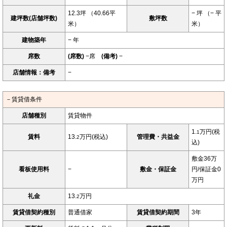
12.3坪 （40.66平
− 坪 （− 平
建坪数(店舗坪数)
敷坪数
米）
米）
建物築年
− 年
席数
(席数)
−席
(備考)
−
店舗情報：備考
−
－賃貸借条件
店舗種別
賃貸物件
1.
万円(税
1
賃料
13.
万円(税込)
管理費・共益金
2
込)
敷金36万
看板使用料
−
敷金・保証金
円/保証金0
万円
礼金
13.
万円
2
賃貸借契約種別
普通借家
賃貸借契約期間
3年