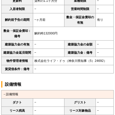
更新料
賃料の1.1ヶ月分
業種制限
−
入居者制限
−
営業時間制限
−
敷金・保証金償却の
解約前予告の期間
−ヶ月前
有り
有無
敷金・保証金償却：
解約時132000円
備考
建築協力金の有無
−
建築協力金の金額
−
建築協力金返済期間
−
建築協力金：備考
−
物件管理者情報
株式会社ライフ・ドゥ（神奈川県知事（5）24692）
賃貸借条件：備考
−
設備情報
－設備情報
ダクト
−
グリスト
−
リース残高
−
リース対象物品
−