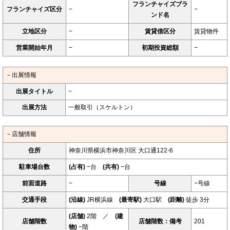
フランチャイズブラ
フランチャイズ区分
−
−
ンド名
立地区分
−
賃貸借区分
賃貸物件
営業開始年月
−
初期投資総額
−
－出展情報
出展タイトル
−
出展方法
一般取引（スケルトン）
－店舗情報
住所
神奈川県横浜市神奈川区 大口通122-6
駐車場台数
(占有)
−台
(共有)
−台
前面道路
−
号線
−号線
交通手段
(沿線)
JR横浜線
(最寄駅)
大口駅
(距離)
徒歩 3分
(店舗)
2階 ／
(建
店舗階数
店舗階数：備考
201
物)
−階