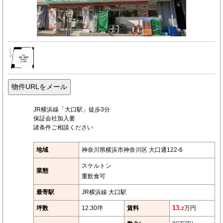
JR横浜線「大口駅」徒歩3分
保証会社加入要
諸条件ご相談ください
地域
神奈川県横浜市神奈川区 大口通122-6
スケルトン
業態
重飲食可
最寄駅
JR横浜線 大口駅
坪数
12.30坪
賃料
13.
万円
2