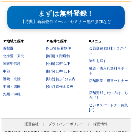
まずは無料登録！
【特典】新着物件メール・セミナー無料参加など
▼地域で探す
▼条件で探す
■メニュー
首都圏
[NEW] 新着物件
会員登録 (無料)
|
ログイ
ン
北海道・東北
[路面] １階店舗
物件を探す
関東甲信越
[小箱] 20坪以下
融資・借入れ無料サポー
中部
[極小] 10坪以下
ト
近畿・北陸
[駅近] 徒歩1分以内
店舗開業・経営セミナー
中国・四国
[タダ] 造作金０円
店舗売却したい方はこち
九州・沖縄
ら[↗]
ビジネスパートナー募集
[↗]
運営会社
プライバシーポリシー
採用情報