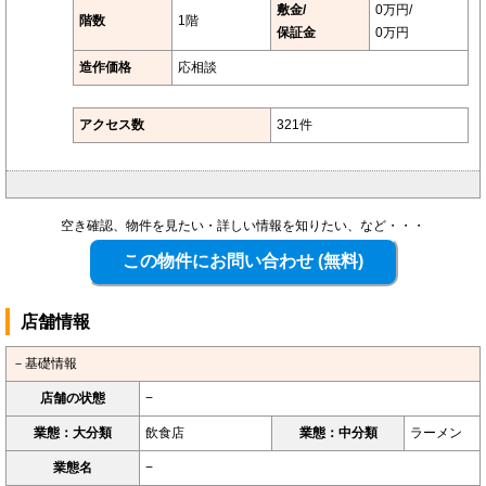
敷金/
0万円/
階数
1階
保証金
0万円
造作価格
応相談
アクセス数
321件
空き確認、物件を見たい・詳しい情報を知りたい、など・・・
店舗情報
－基礎情報
店舗の状態
−
業態：大分類
飲食店
業態：中分類
ラーメン
業態名
−