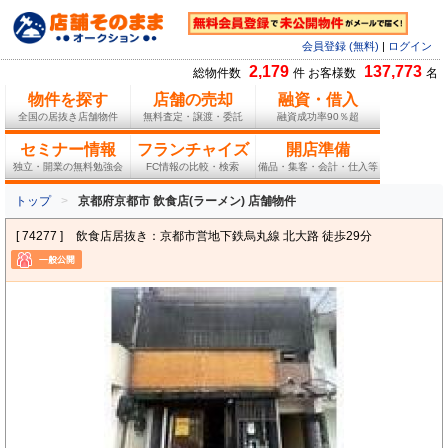
会員登録 (無料)
|
ログイン
2,179
137,773
総物件数
件 お客様数
名
物件を探す
店舗の売却
融資・借入
全国の居抜き店舗物件
無料査定・譲渡・委託
融資成功率90％超
セミナー情報
フランチャイズ
開店準備
独立・開業の無料勉強会
FC情報の比較・検索
備品・集客・会計・仕入等
トップ
京都府京都市 飲食店(ラーメン) 店舗物件
[ 74277 ]
飲食店居抜き：京都市営地下鉄烏丸線 北大路 徒歩29分