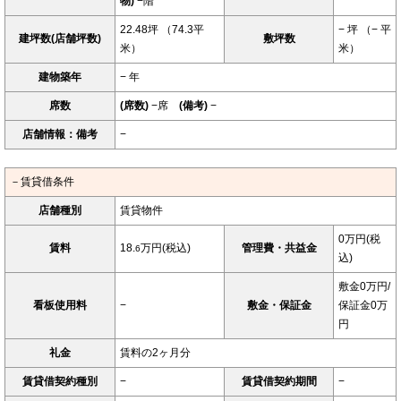
物)
−階
22.48坪 （74.3平
− 坪 （− 平
建坪数(店舗坪数)
敷坪数
米）
米）
建物築年
− 年
席数
(席数)
−席
(備考)
−
店舗情報：備考
−
－賃貸借条件
店舗種別
賃貸物件
0万円(税
賃料
18.
万円(税込)
管理費・共益金
6
込)
敷金0万円/
看板使用料
−
敷金・保証金
保証金0万
円
礼金
賃料の2ヶ月分
賃貸借契約種別
−
賃貸借契約期間
−