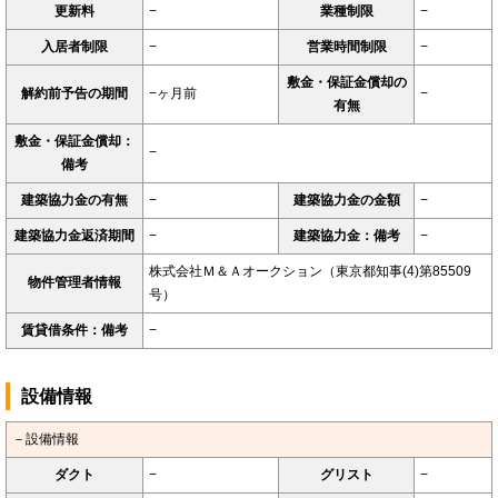
更新料
−
業種制限
−
入居者制限
−
営業時間制限
−
敷金・保証金償却の
解約前予告の期間
−ヶ月前
−
有無
敷金・保証金償却：
−
備考
建築協力金の有無
−
建築協力金の金額
−
建築協力金返済期間
−
建築協力金：備考
−
株式会社Ｍ＆Ａオークション（東京都知事(4)第85509
物件管理者情報
号）
賃貸借条件：備考
−
設備情報
－設備情報
ダクト
−
グリスト
−