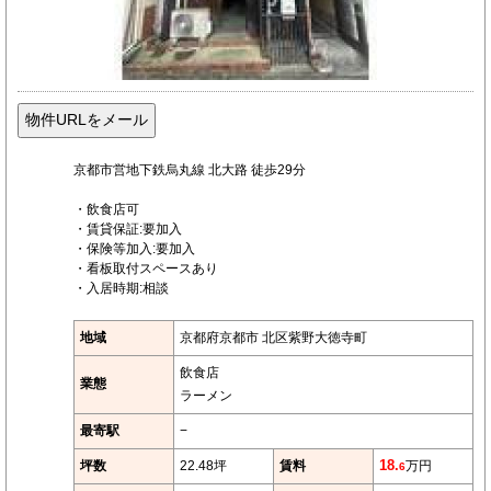
京都市営地下鉄烏丸線 北大路 徒歩29分
・飲食店可
・賃貸保証:要加入
・保険等加入:要加入
・看板取付スペースあり
・入居時期:相談
地域
京都府京都市 北区紫野大徳寺町
飲食店
業態
ラーメン
最寄駅
−
坪数
22.48坪
賃料
18.
万円
6