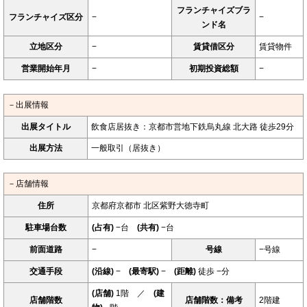
フランチャイズブラ
フランチャイズ区分
−
−
ンド名
立地区分
−
賃貸借区分
賃貸物件
営業開始年月
−
初期投資総額
−
－出展情報
出展タイトル
飲食店居抜き：京都市営地下鉄烏丸線 北大路 徒歩29分
出展方法
一般取引（居抜き）
－店舗情報
住所
京都府京都市 北区紫野大徳寺町
駐車場台数
(占有)
−台
(共有)
−台
前面道路
−
号線
−号線
交通手段
(沿線)
−
(最寄駅)
−
(距離)
徒歩 −分
(店舗)
1階 ／
(建
店舗階数
店舗階数：備考
2階建