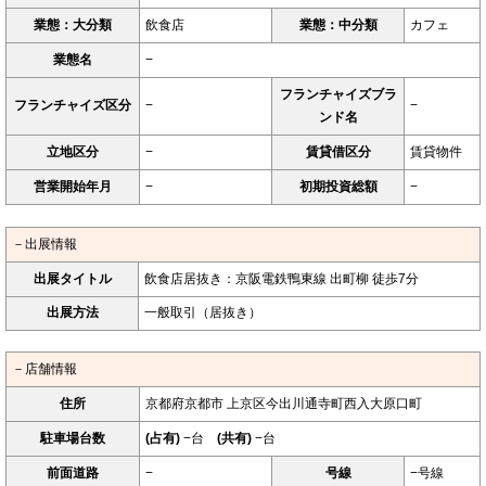
業態：大分類
飲食店
業態：中分類
カフェ
業態名
−
フランチャイズブラ
フランチャイズ区分
−
−
ンド名
立地区分
−
賃貸借区分
賃貸物件
営業開始年月
−
初期投資総額
−
－出展情報
出展タイトル
飲食店居抜き：京阪電鉄鴨東線 出町柳 徒歩7分
出展方法
一般取引（居抜き）
－店舗情報
住所
京都府京都市 上京区今出川通寺町西入大原口町
駐車場台数
(占有)
−台
(共有)
−台
前面道路
−
号線
−号線