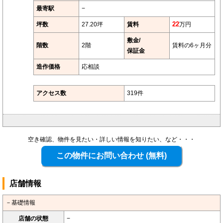
最寄駅
−
坪数
27.20坪
賃料
22
万円
敷金/
階数
2階
賃料の6ヶ月分
保証金
造作価格
応相談
アクセス数
319件
空き確認、物件を見たい・詳しい情報を知りたい、など・・・
店舗情報
－基礎情報
店舗の状態
−