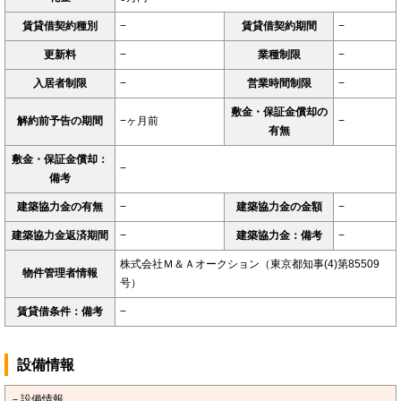
賃貸借契約種別
−
賃貸借契約期間
−
更新料
−
業種制限
−
入居者制限
−
営業時間制限
−
敷金・保証金償却の
解約前予告の期間
−ヶ月前
−
有無
敷金・保証金償却：
−
備考
建築協力金の有無
−
建築協力金の金額
−
建築協力金返済期間
−
建築協力金：備考
−
株式会社Ｍ＆Ａオークション（東京都知事(4)第85509
物件管理者情報
号）
賃貸借条件：備考
−
設備情報
－設備情報