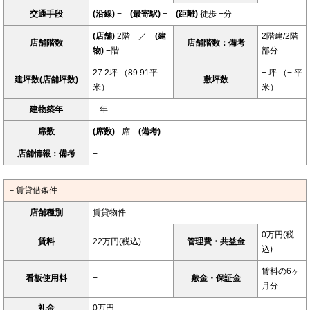
交通手段
(沿線)
−
(最寄駅)
−
(距離)
徒歩 −分
(店舗)
2階 ／
(建
2階建/2階
店舗階数
店舗階数：備考
物)
−階
部分
27.2坪 （89.91平
− 坪 （− 平
建坪数(店舗坪数)
敷坪数
米）
米）
建物築年
− 年
席数
(席数)
−席
(備考)
−
店舗情報：備考
−
－賃貸借条件
店舗種別
賃貸物件
0万円(税
賃料
22万円(税込)
管理費・共益金
込)
賃料の6ヶ
看板使用料
−
敷金・保証金
月分
礼金
0万円