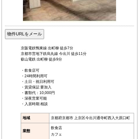
京阪電鉄鴨東線 出町柳 徒歩7分
京都市営地下鉄烏丸線 今出川 徒歩11分
叡山電鉄 出町柳 徒歩9分
・飲食店可
・24時間利用可
・土日・祝日利用可
・賃貸保証:要加入
・書類代：10,000円
・深夜営業可能
・入居時期:相談
地域
京都府京都市 上京区今出川通寺町西入大原口町
飲食店
業態
カフェ