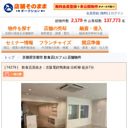
会員登録 (無料)
|
ログイン
2,179
137,773
総物件数
件 お客様数
名
物件を探す
店舗の売却
融資・借入
全国の居抜き店舗物件
無料査定・譲渡・委託
融資成功率90％超
セミナー情報
フランチャイズ
開店準備
独立・開業の無料勉強会
FC情報の比較・検索
備品・集客・会計・仕入等
トップ
京都府京都市 飲食店(カフェ) 店舗物件
[ 74279 ]
飲食店居抜き：京阪電鉄鴨東線 出町柳 徒歩7分