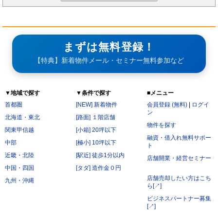
まずは無料登録！
【特典】新着物件メール・セミナー無料参加など
▼地域で探す
▼条件で探す
■メニュー
首都圏
[NEW] 新着物件
会員登録 (無料)
|
ログイ
ン
北海道・東北
[路面] １階店舗
物件を探す
関東甲信越
[小箱] 20坪以下
融資・借入れ無料サポー
中部
[極小] 10坪以下
ト
近畿・北陸
[駅近] 徒歩1分以内
店舗開業・経営セミナー
中国・四国
[タダ] 造作金０円
店舗売却したい方はこち
九州・沖縄
ら[↗]
ビジネスパートナー募集
[↗]